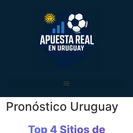
Pronóstico Uruguay
Top 4 Sitios de