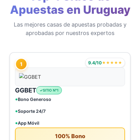
Apuestas en Uruguay
Las mejores casas de apuestas probadas y
aprobadas por nuestros expertos
9.4/10
★★★★★
1
GGBET
SITIO N°1
Bono Generoso
Soporte 24/7
App Móvil
100% Bono