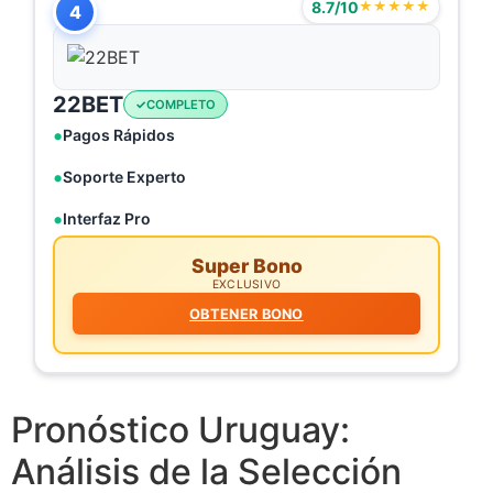
8.7/10
★★★★★
4
22BET
COMPLETO
Pagos Rápidos
Soporte Experto
Interfaz Pro
Super Bono
EXCLUSIVO
OBTENER BONO
Pronóstico Uruguay:
Análisis de la Selección