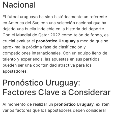
Nacional
El fútbol uruguayo ha sido históricamente un referente
en América del Sur, con una selección nacional que ha
dejado una huella indeleble en la historia del deporte.
Con el Mundial de Qatar 2022 como telón de fondo, es
crucial evaluar el
pronóstico Uruguay
a medida que se
aproxima la próxima fase de clasificación y
competiciones internacionales. Con un equipo lleno de
talento y experiencia, las apuestas en sus partidos
pueden ser una oportunidad atractiva para los
apostadores.
Pronóstico Uruguay:
Factores Clave a Considerar
Al momento de realizar un
pronóstico Uruguay
, existen
varios factores que los apostadores deben considerar