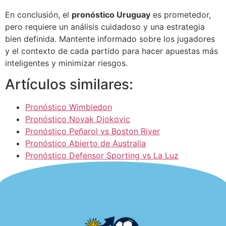
En conclusión, el
pronóstico Uruguay
es prometedor,
pero requiere un análisis cuidadoso y una estrategia
bien definida. Mantente informado sobre los jugadores
y el contexto de cada partido para hacer apuestas más
inteligentes y minimizar riesgos.
Artículos similares:
Pronóstico Wimbledon
Pronóstico Novak Djokovic
Pronóstico Peñarol vs Boston River
Pronóstico Abierto de Australia
Pronóstico Defensor Sporting vs La Luz