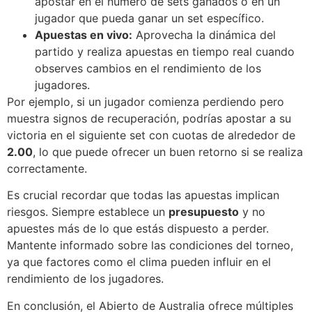
apostar en el número de sets ganados o en un
jugador que pueda ganar un set específico.
Apuestas en vivo:
Aprovecha la dinámica del
partido y realiza apuestas en tiempo real cuando
observes cambios en el rendimiento de los
jugadores.
Por ejemplo, si un jugador comienza perdiendo pero
muestra signos de recuperación, podrías apostar a su
victoria en el siguiente set con cuotas de alrededor de
2.00
, lo que puede ofrecer un buen retorno si se realiza
correctamente.
Es crucial recordar que todas las apuestas implican
riesgos. Siempre establece un
presupuesto
y no
apuestes más de lo que estás dispuesto a perder.
Mantente informado sobre las condiciones del torneo,
ya que factores como el clima pueden influir en el
rendimiento de los jugadores.
En conclusión, el Abierto de Australia ofrece múltiples