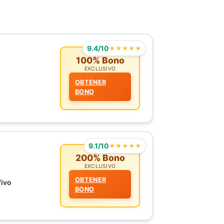
9.4/10
★★★★★
100% Bono
EXCLUSIVO
OBTENER
BONO
9.1/10
★★★★★
200% Bono
EXCLUSIVO
OBTENER
Vivo
BONO