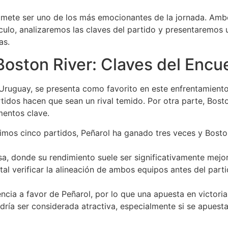
romete ser uno de los más emocionantes de la jornada. Amb
artículo, analizaremos las claves del partido y presentarem
as.
Boston River: Claves del Encu
 Uruguay, se presenta como favorito en este enfrentamient
tidos hacen que sean un rival temido. Por otra parte, Bos
mentos clave.
timos cinco partidos, Peñarol ha ganado tres veces y Boston
a, donde su rendimiento suele ser significativamente mejor
l verificar la alineación de ambos equipos antes del parti
encia a favor de Peñarol, por lo que una apuesta en victori
dría ser considerada atractiva, especialmente si se apues