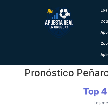
Los
Cód
Apu
Cuo
Apl
Pronóstico Peñaro
Top 4
Las me