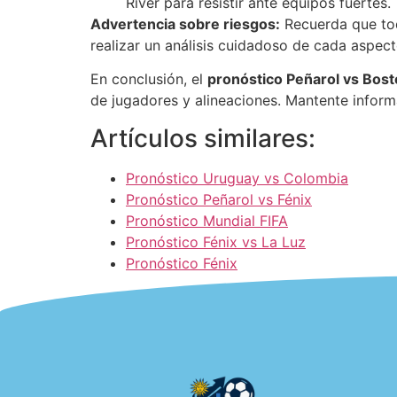
River para resistir ante equipos fuertes.
Advertencia sobre riesgos:
Recuerda que tod
realizar un análisis cuidadoso de cada aspec
En conclusión, el
pronóstico Peñarol vs Bost
de jugadores y alineaciones. Mantente infor
Artículos similares:
Pronóstico Uruguay vs Colombia
Pronóstico Peñarol vs Fénix
Pronóstico Mundial FIFA
Pronóstico Fénix vs La Luz
Pronóstico Fénix