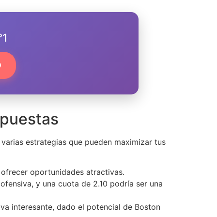
°1
O
Apuestas
 varias estrategias que pueden maximizar tus
 ofrecer oportunidades atractivas.
ofensiva, y una cuota de 2.10 podría ser una
iva interesante, dado el potencial de Boston