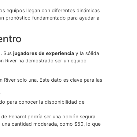
os equipos llegan con diferentes dinámicas
os un pronóstico fundamentado para ayudar a
entro
o. Sus
jugadores de experiencia
y la sólida
ton River ha demostrado ser un equipo
 River solo una. Este dato es clave para las
.
do para conocer la disponibilidad de
a de Peñarol podría ser una opción segura.
ta una cantidad moderada, como $50, lo que