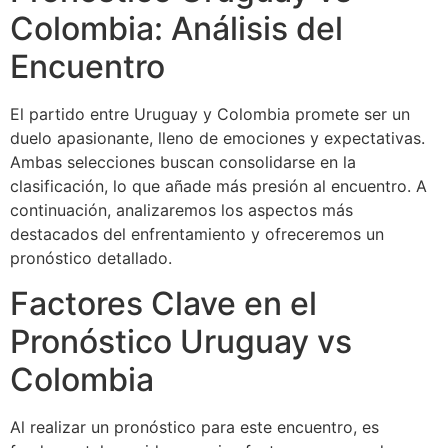
Colombia: Análisis del
Encuentro
El partido entre Uruguay y Colombia promete ser un
duelo apasionante, lleno de emociones y expectativas.
Ambas selecciones buscan consolidarse en la
clasificación, lo que añade más presión al encuentro. A
continuación, analizaremos los aspectos más
destacados del enfrentamiento y ofreceremos un
pronóstico detallado.
Factores Clave en el
Pronóstico Uruguay vs
Colombia
Al realizar un pronóstico para este encuentro, es