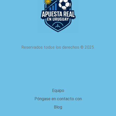
Reservados todos los derechos
©
2025.
acerca de nosotros
Equipo
Póngase en contacto con
Blog