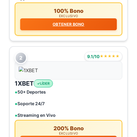
100% Bono
EXCLUSIVO
OBTENER BONO
9.1/10
★★★★★
2
1XBET
LÍDER
50+ Deportes
Soporte 24/7
Streaming en Vivo
200% Bono
EXCLUSIVO