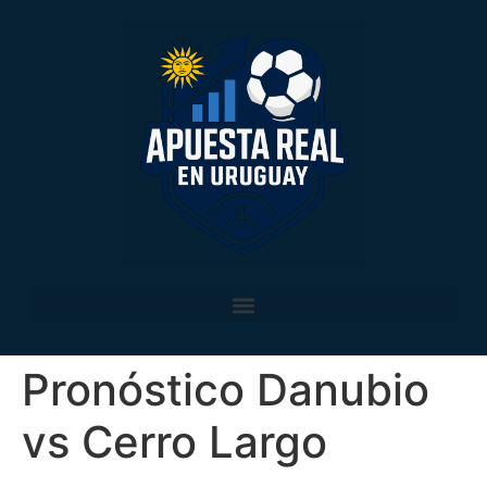
Pronóstico Danubio
vs Cerro Largo