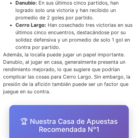
Danubio:
En sus últimos cinco partidos, han
logrado solo una victoria y han recibido un
promedio de 2 goles por partido.
Cerro Largo:
Han cosechado tres victorias en sus
últimos cinco encuentros, destacándose por su
solidez defensiva y un promedio de solo 1 gol en
contra por partido.
Además, la localía puede jugar un papel importante.
Danubio, al jugar en casa, generalmente presenta un
rendimiento mejorado, lo que sugiere que podrían
complicar las cosas para Cerro Largo. Sin embargo, la
presión de la afición también puede ser un factor que
juegue en su contra.
🏆 Nuestra Casa de Apuestas
Recomendada N°1