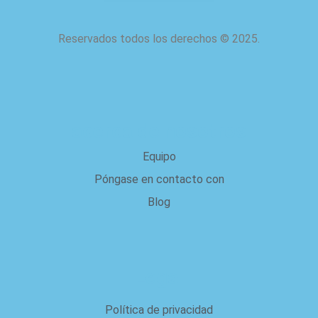
Reservados todos los derechos
©
2025.
acerca de nosotros
Equipo
Póngase en contacto con
Blog
Legal
Política de privacidad