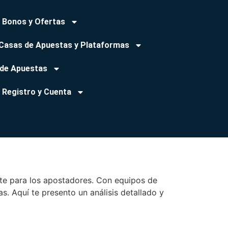
Bonos y Ofertas
Casas de Apuestas y Plataformas
 de Apuestas
Registro y Cuenta
ante para los apostadores. Con equipos de
. Aquí te presento un análisis detallado y