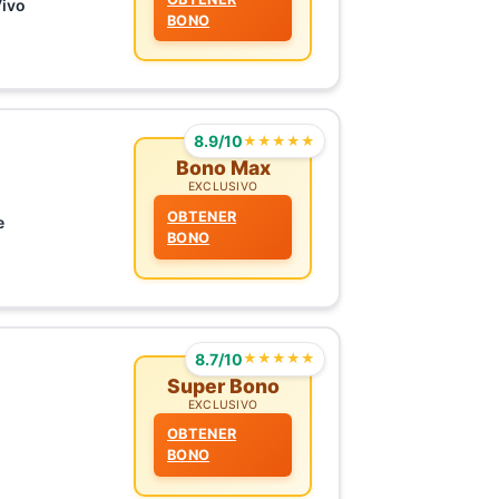
Vivo
BONO
8.9/10
★★★★★
Bono Max
EXCLUSIVO
OBTENER
e
BONO
8.7/10
★★★★★
Super Bono
EXCLUSIVO
OBTENER
BONO