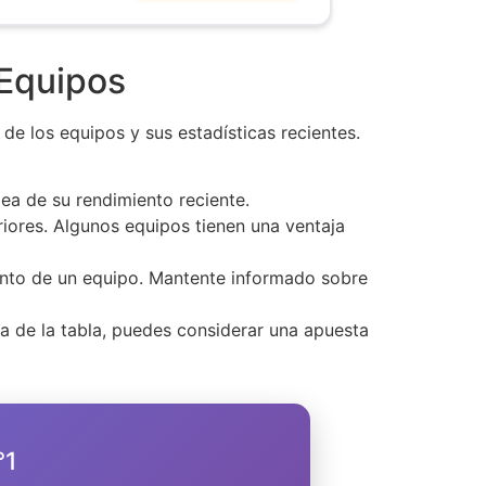
 Equipos
 de los equipos y sus estadísticas recientes.
ea de su rendimiento reciente.
iores. Algunos equipos tienen una ventaja
iento de un equipo. Mantente informado sobre
ja de la tabla, puedes considerar una apuesta
°1