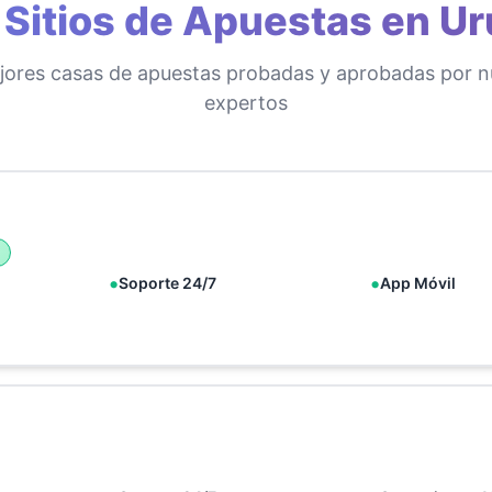
 Sitios de Apuestas en U
jores casas de apuestas probadas y aprobadas por n
expertos
Soporte 24/7
App Móvil