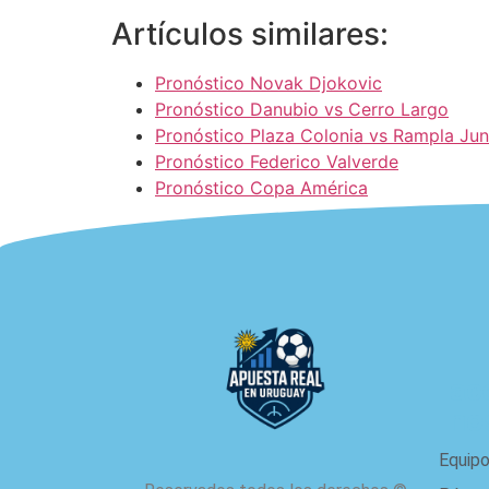
Artículos similares:
Pronóstico Novak Djokovic
Pronóstico Danubio vs Cerro Largo
Pronóstico Plaza Colonia vs Rampla Jun
Pronóstico Federico Valverde
Pronóstico Copa América
ac
no
Equip