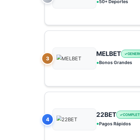
50+ Deportes
MELBET
GENER
3
Bonos Grandes
22BET
COMPLE
4
Pagos Rápidos