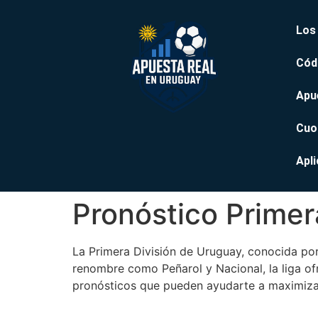
Los
Cód
Apu
Cuo
Apl
Pronóstico Primer
La Primera División de Uruguay, conocida por 
renombre como Peñarol y Nacional, la liga of
pronósticos que pueden ayudarte a maximizar 