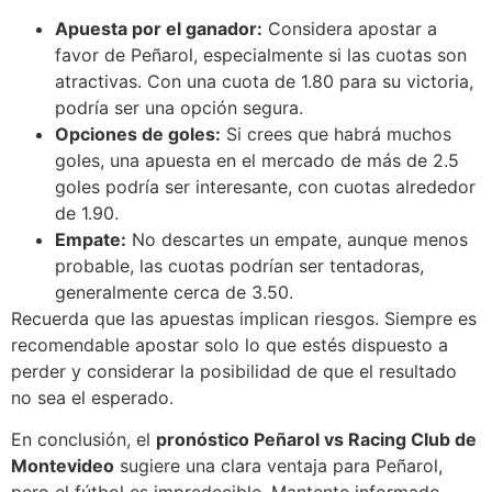
Apuesta por el ganador:
Considera apostar a
favor de Peñarol, especialmente si las cuotas son
atractivas. Con una cuota de 1.80 para su victoria,
podría ser una opción segura.
Opciones de goles:
Si crees que habrá muchos
goles, una apuesta en el mercado de más de 2.5
goles podría ser interesante, con cuotas alrededor
de 1.90.
Empate:
No descartes un empate, aunque menos
probable, las cuotas podrían ser tentadoras,
generalmente cerca de 3.50.
Recuerda que las apuestas implican riesgos. Siempre es
recomendable apostar solo lo que estés dispuesto a
perder y considerar la posibilidad de que el resultado
no sea el esperado.
En conclusión, el
pronóstico Peñarol vs Racing Club de
Montevideo
sugiere una clara ventaja para Peñarol,