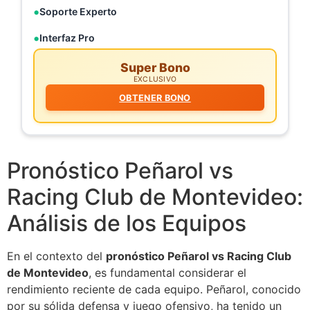
Soporte Experto
Interfaz Pro
Super Bono
EXCLUSIVO
OBTENER BONO
Pronóstico Peñarol vs
Racing Club de Montevideo:
Análisis de los Equipos
En el contexto del
pronóstico Peñarol vs Racing Club
de Montevideo
, es fundamental considerar el
rendimiento reciente de cada equipo. Peñarol, conocido
por su sólida defensa y juego ofensivo, ha tenido un