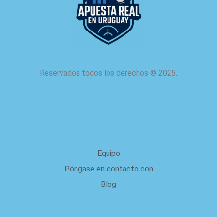
Reservados todos los derechos
©
2025.
acerca de nosotros
Equipo
Póngase en contacto con
Blog