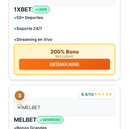
1XBET
LÍDER
50+ Deportes
Soporte 24/7
Streaming en Vivo
200% Bono
EXCLUSIVO
OBTENER BONO
8.9/10
★★★★★
3
MELBET
GENEROSO
Bonos Grandes