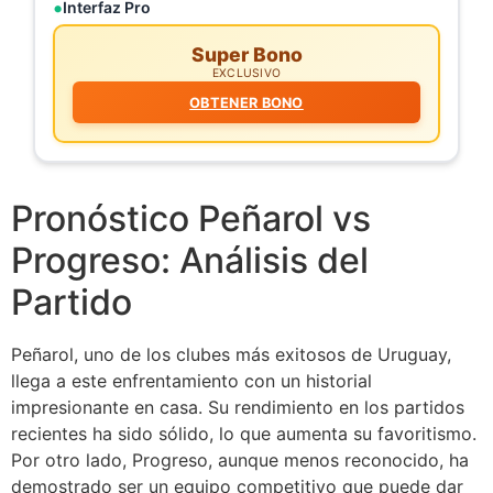
Interfaz Pro
Super Bono
EXCLUSIVO
OBTENER BONO
Pronóstico Peñarol vs
Progreso: Análisis del
Partido
Peñarol, uno de los clubes más exitosos de Uruguay,
llega a este enfrentamiento con un historial
impresionante en casa. Su rendimiento en los partidos
recientes ha sido sólido, lo que aumenta su favoritismo.
Por otro lado, Progreso, aunque menos reconocido, ha
demostrado ser un equipo competitivo que puede dar