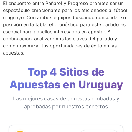
El encuentro entre Peñarol y Progreso promete ser un
espectáculo emocionante para los aficionados al fútbol
uruguayo. Con ambos equipos buscando consolidar su
posición en la tabla, el pronóstico para este partido es
esencial para aquellos interesados en apostar. A
continuación, analizaremos las claves del partido y
cómo maximizar tus oportunidades de éxito en las
apuestas.
Top 4 Sitios de
Apuestas en Uruguay
Las mejores casas de apuestas probadas y
aprobadas por nuestros expertos