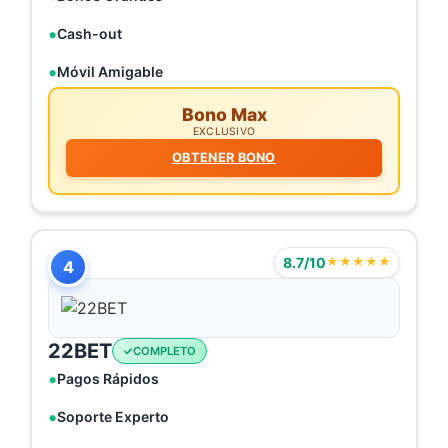
Cash-out
Móvil Amigable
Bono Max
EXCLUSIVO
OBTENER BONO
8.7/10
★★★★★
4
22BET
COMPLETO
Pagos Rápidos
Soporte Experto