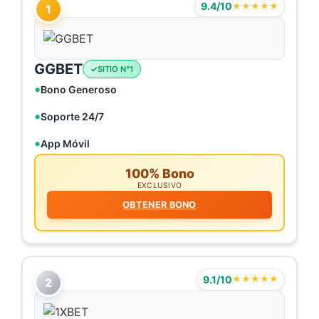
9.4/10
★★★★★
1
GGBET
SITIO N°1
Bono Generoso
Soporte 24/7
App Móvil
100% Bono
EXCLUSIVO
OBTENER BONO
9.1/10
★★★★★
2