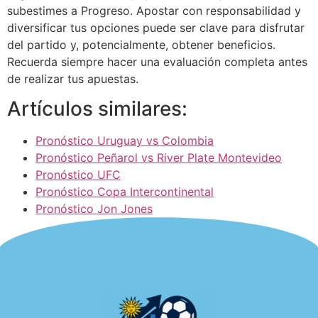
subestimes a Progreso. Apostar con responsabilidad y
diversificar tus opciones puede ser clave para disfrutar
del partido y, potencialmente, obtener beneficios.
Recuerda siempre hacer una evaluación completa antes
de realizar tus apuestas.
Artículos similares:
Pronóstico Uruguay vs Colombia
Pronóstico Peñarol vs River Plate Montevideo
Pronóstico UFC
Pronóstico Copa Intercontinental
Pronóstico Jon Jones