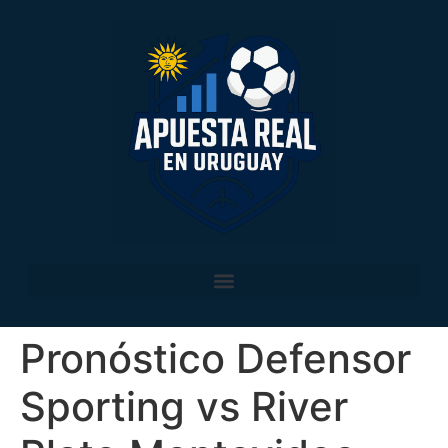
Pronóstico Defensor
Sporting vs River