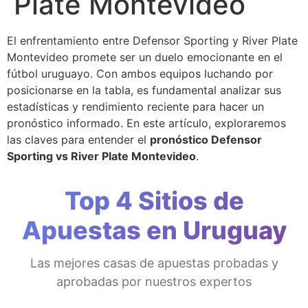
Plate Montevideo
El enfrentamiento entre Defensor Sporting y River Plate
Montevideo promete ser un duelo emocionante en el
fútbol uruguayo. Con ambos equipos luchando por
posicionarse en la tabla, es fundamental analizar sus
estadísticas y rendimiento reciente para hacer un
pronóstico informado. En este artículo, exploraremos
las claves para entender el
pronóstico Defensor
Sporting vs River Plate Montevideo
.
Top 4 Sitios de
Apuestas en Uruguay
Las mejores casas de apuestas probadas y
aprobadas por nuestros expertos