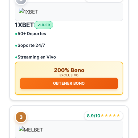
1XBET
LÍDER
50+ Deportes
Soporte 24/7
Streaming en Vivo
200% Bono
EXCLUSIVO
OBTENER BONO
8.9/10
★★★★★
3