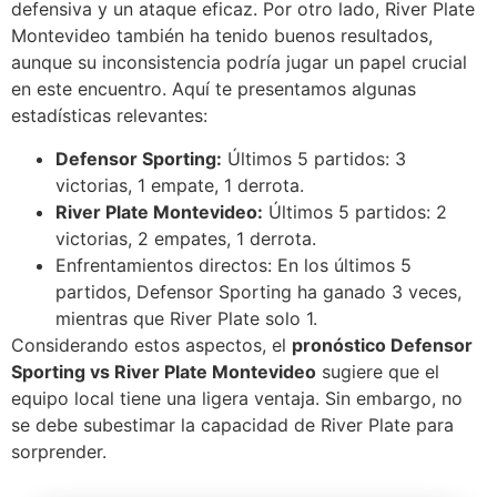
defensiva y un ataque eficaz. Por otro lado, River Plate
Montevideo también ha tenido buenos resultados,
aunque su inconsistencia podría jugar un papel crucial
en este encuentro. Aquí te presentamos algunas
estadísticas relevantes:
Defensor Sporting:
Últimos 5 partidos: 3
victorias, 1 empate, 1 derrota.
River Plate Montevideo:
Últimos 5 partidos: 2
victorias, 2 empates, 1 derrota.
Enfrentamientos directos: En los últimos 5
partidos, Defensor Sporting ha ganado 3 veces,
mientras que River Plate solo 1.
Considerando estos aspectos, el
pronóstico Defensor
Sporting vs River Plate Montevideo
sugiere que el
equipo local tiene una ligera ventaja. Sin embargo, no
se debe subestimar la capacidad de River Plate para
sorprender.