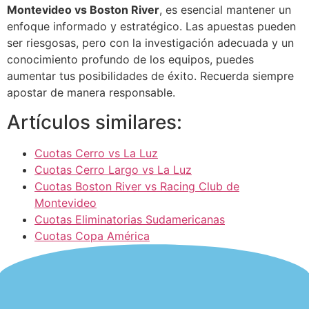
Montevideo vs Boston River
, es esencial mantener un
enfoque informado y estratégico. Las apuestas pueden
ser riesgosas, pero con la investigación adecuada y un
conocimiento profundo de los equipos, puedes
aumentar tus posibilidades de éxito. Recuerda siempre
apostar de manera responsable.
Artículos similares:
Cuotas Cerro vs La Luz
Cuotas Cerro Largo vs La Luz
Cuotas Boston River vs Racing Club de
Montevideo
Cuotas Eliminatorias Sudamericanas
Cuotas Copa América