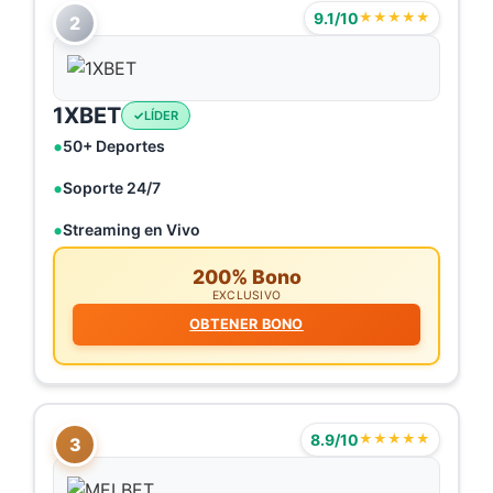
9.1/10
★★★★★
2
1XBET
LÍDER
50+ Deportes
Soporte 24/7
Streaming en Vivo
200% Bono
EXCLUSIVO
OBTENER BONO
8.9/10
★★★★★
3