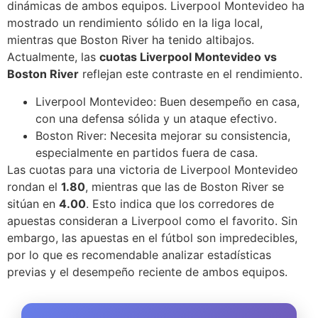
dinámicas de ambos equipos. Liverpool Montevideo ha
mostrado un rendimiento sólido en la liga local,
mientras que Boston River ha tenido altibajos.
Actualmente, las
cuotas Liverpool Montevideo vs
Boston River
reflejan este contraste en el rendimiento.
Liverpool Montevideo: Buen desempeño en casa,
con una defensa sólida y un ataque efectivo.
Boston River: Necesita mejorar su consistencia,
especialmente en partidos fuera de casa.
Las cuotas para una victoria de Liverpool Montevideo
rondan el
1.80
, mientras que las de Boston River se
sitúan en
4.00
. Esto indica que los corredores de
apuestas consideran a Liverpool como el favorito. Sin
embargo, las apuestas en el fútbol son impredecibles,
por lo que es recomendable analizar estadísticas
previas y el desempeño reciente de ambos equipos.