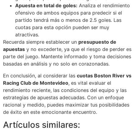
Apuesta en total de goles:
Analiza el rendimiento
ofensivo de ambos equipos para predecir si el
partido tendrá más o menos de 2.5 goles. Las
cuotas para esta opción pueden ser muy
atractivas.
Recuerda siempre establecer un
presupuesto de
apuestas
y no excederte, ya que el riesgo de perder es
parte del juego. Mantente informado y toma decisiones
basadas en análisis y no solo en corazonadas.
En conclusión, al considerar las
cuotas Boston River vs
Racing Club de Montevideo
, es vital evaluar el
rendimiento reciente, las condiciones del equipo y las
estrategias de apuestas adecuadas. Con un enfoque
racional y medido, puedes maximizar tus posibilidades
de éxito en este emocionante encuentro.
Artículos similares: