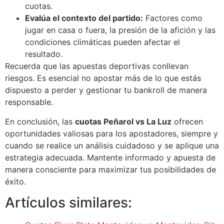
cuotas.
Evalúa el contexto del partido:
Factores como
jugar en casa o fuera, la presión de la afición y las
condiciones climáticas pueden afectar el
resultado.
Recuerda que las apuestas deportivas conllevan
riesgos. Es esencial no apostar más de lo que estás
dispuesto a perder y gestionar tu bankroll de manera
responsable.
En conclusión, las
cuotas Peñarol vs La Luz
ofrecen
oportunidades valiosas para los apostadores, siempre y
cuando se realice un análisis cuidadoso y se aplique una
estrategia adecuada. Mantente informado y apuesta de
manera consciente para maximizar tus posibilidades de
éxito.
Artículos similares: