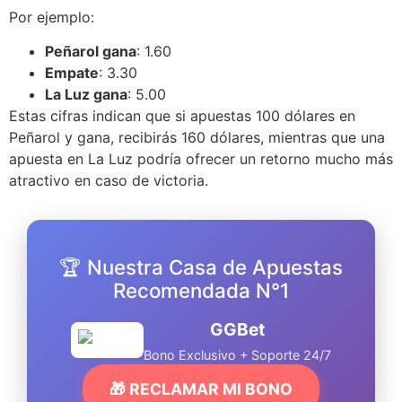
Por ejemplo:
Peñarol gana
: 1.60
Empate
: 3.30
La Luz gana
: 5.00
Estas cifras indican que si apuestas 100 dólares en
Peñarol y gana, recibirás 160 dólares, mientras que una
apuesta en La Luz podría ofrecer un retorno mucho más
atractivo en caso de victoria.
🏆 Nuestra Casa de Apuestas
Recomendada N°1
GGBet
Bono Exclusivo + Soporte 24/7
🎁 RECLAMAR MI BONO