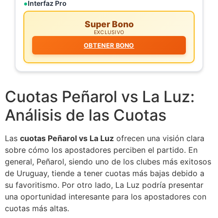
Interfaz Pro
Super Bono
EXCLUSIVO
OBTENER BONO
Cuotas Peñarol vs La Luz:
Análisis de las Cuotas
Las
cuotas Peñarol vs La Luz
ofrecen una visión clara
sobre cómo los apostadores perciben el partido. En
general, Peñarol, siendo uno de los clubes más exitosos
de Uruguay, tiende a tener cuotas más bajas debido a
su favoritismo. Por otro lado, La Luz podría presentar
una oportunidad interesante para los apostadores con
cuotas más altas.