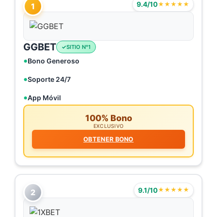
9.4/10
★★★★★
1
GGBET
SITIO N°1
Bono Generoso
Soporte 24/7
App Móvil
100% Bono
EXCLUSIVO
OBTENER BONO
9.1/10
★★★★★
2