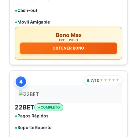
Cash-out
Móvil Amigable
Bono Max
EXCLUSIVO
OBTENER BONO
8.7/10
★★★★★
4
22BET
COMPLETO
Pagos Rápidos
Soporte Experto