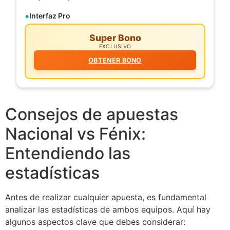
Interfaz Pro
Super Bono
EXCLUSIVO
OBTENER BONO
Consejos de apuestas
Nacional vs Fénix:
Entendiendo las
estadísticas
Antes de realizar cualquier apuesta, es fundamental
analizar las estadísticas de ambos equipos. Aquí hay
algunos aspectos clave que debes considerar: