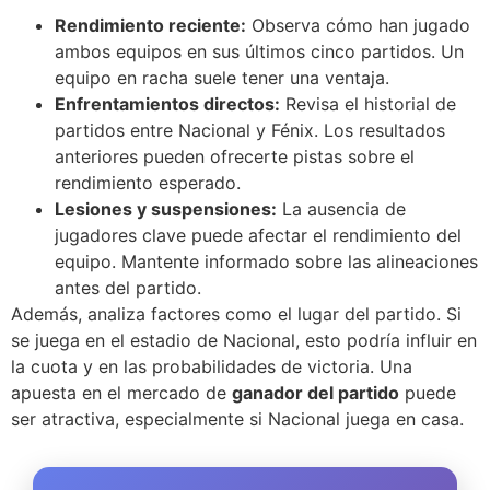
Rendimiento reciente:
Observa cómo han jugado
ambos equipos en sus últimos cinco partidos. Un
equipo en racha suele tener una ventaja.
Enfrentamientos directos:
Revisa el historial de
partidos entre Nacional y Fénix. Los resultados
anteriores pueden ofrecerte pistas sobre el
rendimiento esperado.
Lesiones y suspensiones:
La ausencia de
jugadores clave puede afectar el rendimiento del
equipo. Mantente informado sobre las alineaciones
antes del partido.
Además, analiza factores como el lugar del partido. Si
se juega en el estadio de Nacional, esto podría influir en
la cuota y en las probabilidades de victoria. Una
apuesta en el mercado de
ganador del partido
puede
ser atractiva, especialmente si Nacional juega en casa.