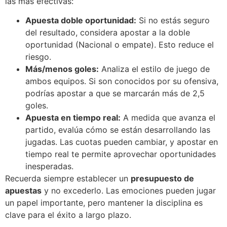
las más efectivas:
Apuesta doble oportunidad:
Si no estás seguro
del resultado, considera apostar a la doble
oportunidad (Nacional o empate). Esto reduce el
riesgo.
Más/menos goles:
Analiza el estilo de juego de
ambos equipos. Si son conocidos por su ofensiva,
podrías apostar a que se marcarán más de 2,5
goles.
Apuesta en tiempo real:
A medida que avanza el
partido, evalúa cómo se están desarrollando las
jugadas. Las cuotas pueden cambiar, y apostar en
tiempo real te permite aprovechar oportunidades
inesperadas.
Recuerda siempre establecer un
presupuesto de
apuestas
y no excederlo. Las emociones pueden jugar
un papel importante, pero mantener la disciplina es
clave para el éxito a largo plazo.