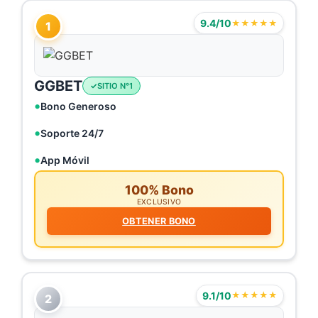
9.4/10
★★★★★
1
GGBET
SITIO N°1
Bono Generoso
Soporte 24/7
App Móvil
100% Bono
EXCLUSIVO
OBTENER BONO
9.1/10
★★★★★
2