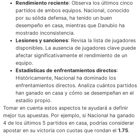
Rendimiento reciente
: Observa los últimos cinco
partidos de ambos equipos. Nacional, conocido
por su sólida defensa, ha tenido un buen
desempeño en casa, mientras que Danubio ha
mostrado inconsistencia.
Lesiones y sanciones
: Revisa la lista de jugadores
disponibles. La ausencia de jugadores clave puede
afectar significativamente el rendimiento de un
equipo.
Estadísticas de enfrentamientos directos
:
Históricamente, Nacional ha dominado los
enfrentamientos directos. Analiza cuántos partidos
han ganado en casa y cómo se desempeñan en el
estadio propio.
Tomar en cuenta estos aspectos te ayudará a definir
mejor tus apuestas. Por ejemplo, si Nacional ha ganado
4 de los últimos 5 partidos en casa, podrías considerar
apostar en su victoria con cuotas que rondan el
1.75
.