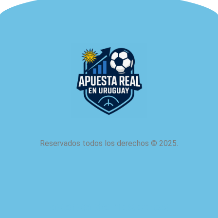
Reservados todos los derechos
©
2025.
acerca de nosotros