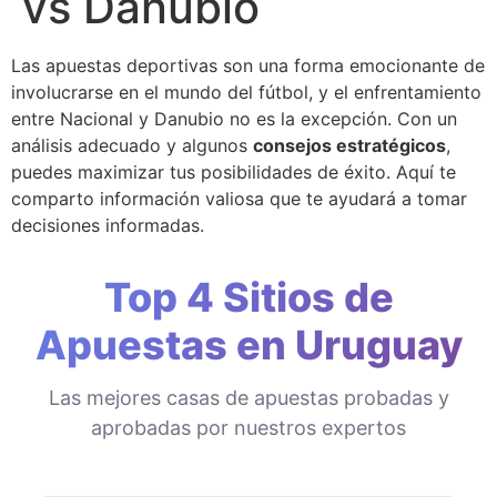
vs Danubio
Las apuestas deportivas son una forma emocionante de
involucrarse en el mundo del fútbol, y el enfrentamiento
entre Nacional y Danubio no es la excepción. Con un
análisis adecuado y algunos
consejos estratégicos
,
puedes maximizar tus posibilidades de éxito. Aquí te
comparto información valiosa que te ayudará a tomar
decisiones informadas.
Top 4 Sitios de
Apuestas en Uruguay
Las mejores casas de apuestas probadas y
aprobadas por nuestros expertos