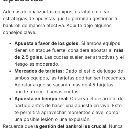
Además de analizar los equipos, es vital emplear
estrategias de apuestas que te permitan gestionar tu
bankroll de manera efectiva. Aquí te dejo algunos
consejos clave:
Apuesta a favor de los goles:
Si ambos equipos
tienen un ataque fuerte, considera apostar al
más
de 2.5 goles
. Las cuotas suelen ser atractivas y el
riesgo es moderado.
Mercados de tarjetas:
Dado el estilo de juego de
ambos equipos, las tarjetas podrían ser frecuentes.
Apostar a que se sacarán más de 4.5 tarjetas
puede ofrecer buenas cuotas.
Apuesta en tiempo real:
Observa el desarrollo del
partido antes de hacer una apuesta en vivo. Esto
te permitirá aprovechar momentos clave, como
una posible lesión o una expulsión.
Recuerda que
la gestión del bankroll es crucial
. Nunca