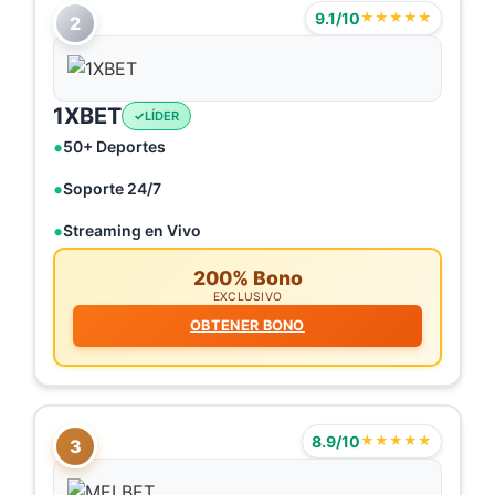
9.1/10
★★★★★
2
1XBET
LÍDER
50+ Deportes
Soporte 24/7
Streaming en Vivo
200% Bono
EXCLUSIVO
OBTENER BONO
8.9/10
★★★★★
3