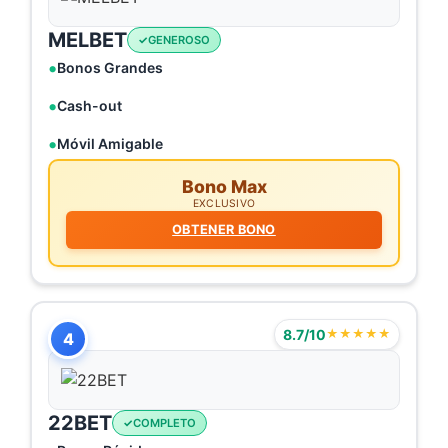
MELBET
GENEROSO
Bonos Grandes
Cash-out
Móvil Amigable
Bono Max
EXCLUSIVO
OBTENER BONO
8.7/10
★★★★★
4
22BET
COMPLETO