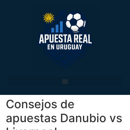
Consejos de
apuestas Danubio vs