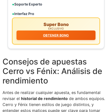
Soporte Experto
Interfaz Pro
Super Bono
EXCLUSIVO
OBTENER BONO
Consejos de apuestas
Cerro vs Fénix: Análisis de
rendimiento
Antes de realizar cualquier apuesta, es fundamental
revisar el
historial de rendimiento
de ambos equipos.
Cerro y Fénix tienen estilos de juego distintos, y
entender estos matices puede ser clave para tomar