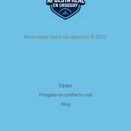
Reservados todos los derechos
©
2025.
acerca de nosotros
Equipo
Póngase en contacto con
Blog