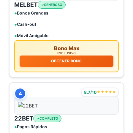
MELBET
GENEROSO
Bonos Grandes
Cash-out
Móvil Amigable
Bono Max
EXCLUSIVO
OBTENER BONO
8.7/10
★★★★★
4
22BET
COMPLETO
Pagos Rápidos