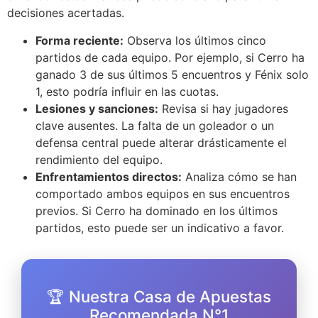
decisiones acertadas.
Forma reciente:
Observa los últimos cinco
partidos de cada equipo. Por ejemplo, si Cerro ha
ganado 3 de sus últimos 5 encuentros y Fénix solo
1, esto podría influir en las cuotas.
Lesiones y sanciones:
Revisa si hay jugadores
clave ausentes. La falta de un goleador o un
defensa central puede alterar drásticamente el
rendimiento del equipo.
Enfrentamientos directos:
Analiza cómo se han
comportado ambos equipos en sus encuentros
previos. Si Cerro ha dominado en los últimos
partidos, esto puede ser un indicativo a favor.
🏆 Nuestra Casa de Apuestas
Recomendada N°1