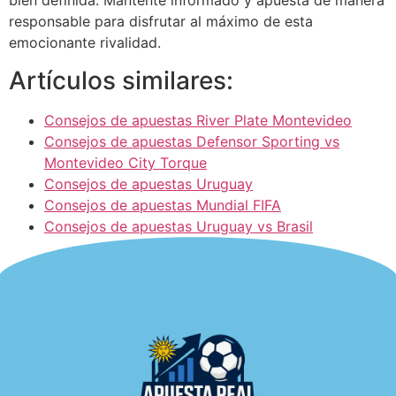
bien definida. Mantente informado y apuesta de manera
responsable para disfrutar al máximo de esta
emocionante rivalidad.
Artículos similares:
Consejos de apuestas River Plate Montevideo
Consejos de apuestas Defensor Sporting vs
Montevideo City Torque
Consejos de apuestas Uruguay
Consejos de apuestas Mundial FIFA
Consejos de apuestas Uruguay vs Brasil