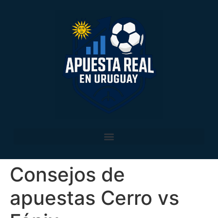
Consejos de
apuestas Cerro vs