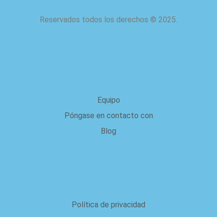
Reservados todos los derechos
©
2025.
acerca de nosotros
Equipo
Póngase en contacto con
Blog
Legal
Política de privacidad