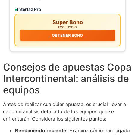
Interfaz Pro
Super Bono
EXCLUSIVO
OBTENER BONO
Consejos de apuestas Copa
Intercontinental: análisis de
equipos
Antes de realizar cualquier apuesta, es crucial llevar a
cabo un análisis detallado de los equipos que se
enfrentarán. Considera los siguientes puntos:
Rendimiento reciente:
Examina cómo han jugado