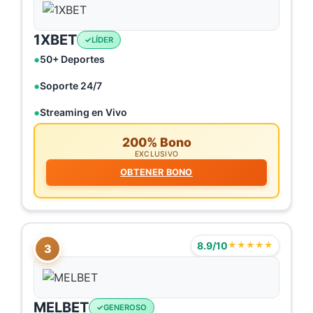
1XBET
LÍDER
50+ Deportes
Soporte 24/7
Streaming en Vivo
200% Bono
EXCLUSIVO
OBTENER BONO
8.9/10
★★★★★
3
MELBET
GENEROSO