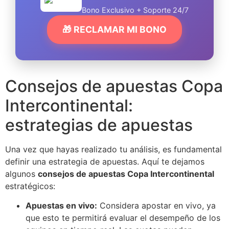
Bono Exclusivo + Soporte 24/7
🎁 RECLAMAR MI BONO
Consejos de apuestas Copa
Intercontinental:
estrategias de apuestas
Una vez que hayas realizado tu análisis, es fundamental
definir una estrategia de apuestas. Aquí te dejamos
algunos
consejos de apuestas Copa Intercontinental
estratégicos:
Apuestas en vivo:
Considera apostar en vivo, ya
que esto te permitirá evaluar el desempeño de los