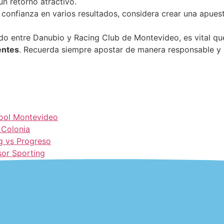
n retorno atractivo.
 confianza en varios resultados, considera crear una apue
rtido entre Danubio y Racing Club de Montevideo, es vital 
entes
. Recuerda siempre apostar de manera responsable y 
pool Montevideo
 Colonia
g vs Progreso
sor Sporting