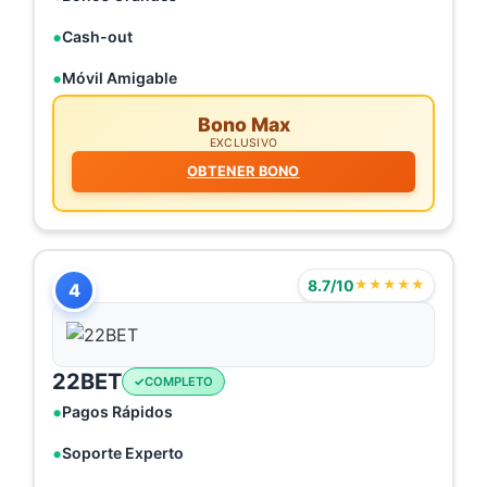
Cash-out
Móvil Amigable
Bono Max
EXCLUSIVO
OBTENER BONO
8.7/10
★★★★★
4
22BET
COMPLETO
Pagos Rápidos
Soporte Experto