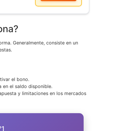
ona?
forma. Generalmente, consiste en un
estas.
ivar el bono.
 en el saldo disponible.
 apuesta y limitaciones en los mercados
°1