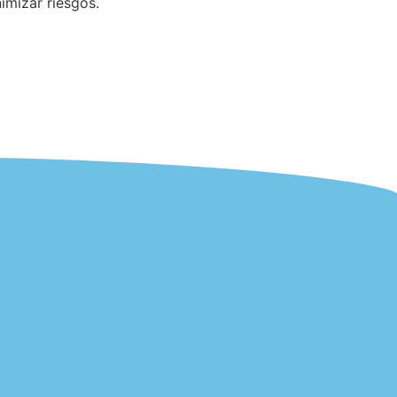
imizar riesgos.