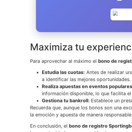
Maximiza tu experienci
Para aprovechar al máximo el
bono de regist
Estudia las cuotas:
Antes de realizar un
a identificar las mejores oportunidades.
Realiza apuestas en eventos populares
información disponible, lo que facilita el 
Gestiona tu bankroll:
Establece un presu
Recuerda que, aunque los bonos son una excel
la emoción y apuesta de manera responsable
En conclusión, el
bono de registro Sportingb