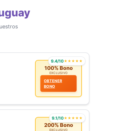
ruguay
uestros
9.4/10
★★★★★
100% Bono
EXCLUSIVO
OBTENER
BONO
9.1/10
★★★★★
200% Bono
EXCLUSIVO