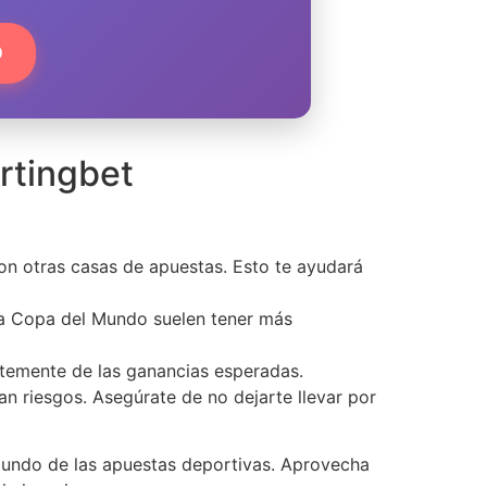
O
rtingbet
on otras casas de apuestas. Esto te ayudará
a Copa del Mundo suelen tener más
temente de las ganancias esperadas.
n riesgos. Asegúrate de no dejarte llevar por
mundo de las apuestas deportivas. Aprovecha