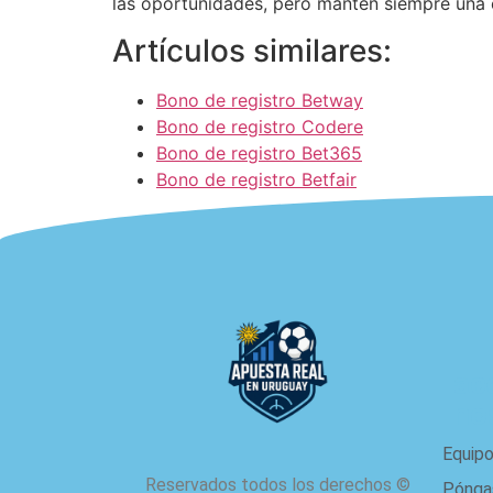
las oportunidades, pero mantén siempre una e
Artículos similares:
Bono de registro Betway
Bono de registro Codere
Bono de registro Bet365
Bono de registro Betfair
ac
no
Equip
Reservados todos los derechos
©
Pónga