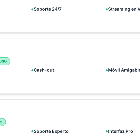
Soporte 24/7
Streaming en 
OSO
Cash-out
Móvil Amigabl
TO
Soporte Experto
Interfaz Pro