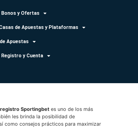
Bonos y Ofertas
Casas de Apuestas y Plataformas
 de Apuestas
Registro y Cuenta
registro Sportingbet
es uno de los más
ién les brinda la posibilidad de
 así como consejos prácticos para maximizar