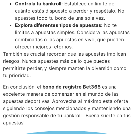
Controla tu bankroll:
Establece un límite de
cuánto estás dispuesto a perder y respétalo. No
apuestes todo tu bono de una sola vez.
Explora diferentes tipos de apuestas:
No te
limites a apuestas simples. Considera las apuestas
combinadas o las apuestas en vivo, que pueden
ofrecer mejores retornos.
También es crucial recordar que las apuestas implican
riesgos. Nunca apuestes más de lo que puedes
permitirte perder, y siempre mantén la diversión como
tu prioridad.
En conclusión, el
bono de registro Bet365
es una
excelente manera de comenzar en el mundo de las
apuestas deportivas. Aprovecha al máximo esta oferta
siguiendo los consejos mencionados y manteniendo una
gestión responsable de tu bankroll. ¡Buena suerte en tus
apuestas!