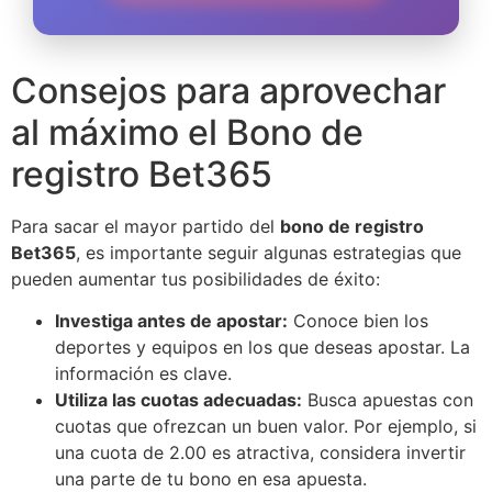
Consejos para aprovechar
al máximo el Bono de
registro Bet365
Para sacar el mayor partido del
bono de registro
Bet365
, es importante seguir algunas estrategias que
pueden aumentar tus posibilidades de éxito:
Investiga antes de apostar:
Conoce bien los
deportes y equipos en los que deseas apostar. La
información es clave.
Utiliza las cuotas adecuadas:
Busca apuestas con
cuotas que ofrezcan un buen valor. Por ejemplo, si
una cuota de 2.00 es atractiva, considera invertir
una parte de tu bono en esa apuesta.