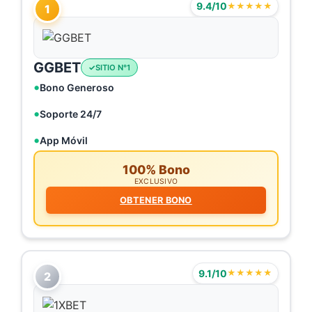
9.4/10
★★★★★
1
GGBET
SITIO N°1
Bono Generoso
Soporte 24/7
App Móvil
100% Bono
EXCLUSIVO
OBTENER BONO
9.1/10
★★★★★
2