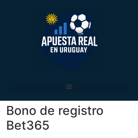
Bono de registro
Bet365