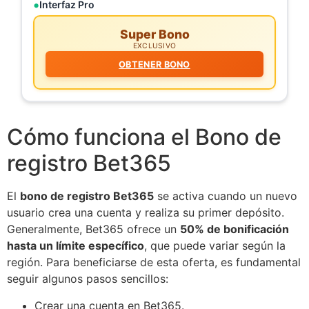
Interfaz Pro
Super Bono
EXCLUSIVO
OBTENER BONO
Cómo funciona el Bono de
registro Bet365
El
bono de registro Bet365
se activa cuando un nuevo
usuario crea una cuenta y realiza su primer depósito.
Generalmente, Bet365 ofrece un
50% de bonificación
hasta un límite específico
, que puede variar según la
región. Para beneficiarse de esta oferta, es fundamental
seguir algunos pasos sencillos:
Crear una cuenta en Bet365.