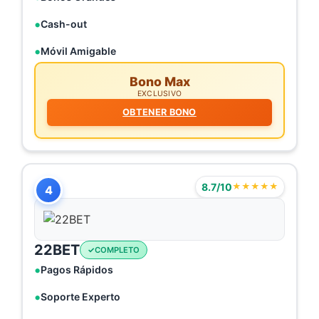
Cash-out
Móvil Amigable
Bono Max
EXCLUSIVO
OBTENER BONO
8.7/10
★★★★★
4
22BET
COMPLETO
Pagos Rápidos
Soporte Experto