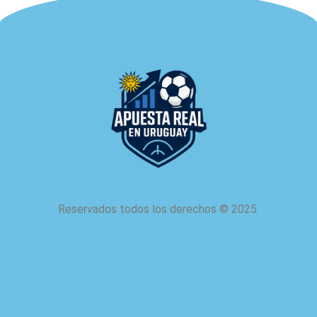
Reservados todos los derechos
©
2025.
acerca de nosotros