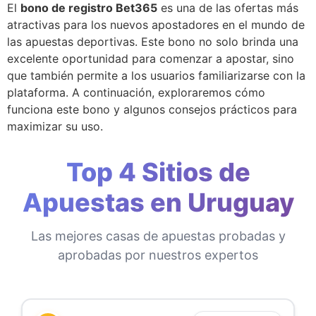
El
bono de registro Bet365
es una de las ofertas más
atractivas para los nuevos apostadores en el mundo de
las apuestas deportivas. Este bono no solo brinda una
excelente oportunidad para comenzar a apostar, sino
que también permite a los usuarios familiarizarse con la
plataforma. A continuación, exploraremos cómo
funciona este bono y algunos consejos prácticos para
maximizar su uso.
Top 4 Sitios de
Apuestas en Uruguay
Las mejores casas de apuestas probadas y
aprobadas por nuestros expertos