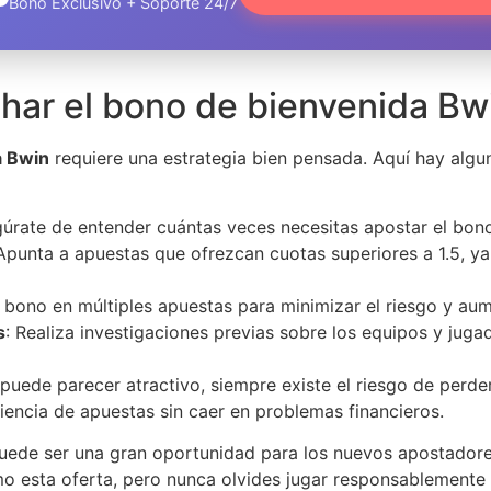
Bono Exclusivo + Soporte 24/7
har el bono de bienvenida Bw
a Bwin
requiere una estrategia bien pensada. Aquí hay algu
gúrate de entender cuántas veces necesitas apostar el bono
 Apunta a apuestas que ofrezcan cuotas superiores a 1.5, y
u bono en múltiples apuestas para minimizar el riesgo y aum
s
: Realiza investigaciones previas sobre los equipos y juga
uede parecer atractivo, siempre existe el riesgo de perder
riencia de apuestas sin caer en problemas financieros.
ede ser una gran oportunidad para los nuevos apostadores
o esta oferta, pero nunca olvides jugar responsablemente 