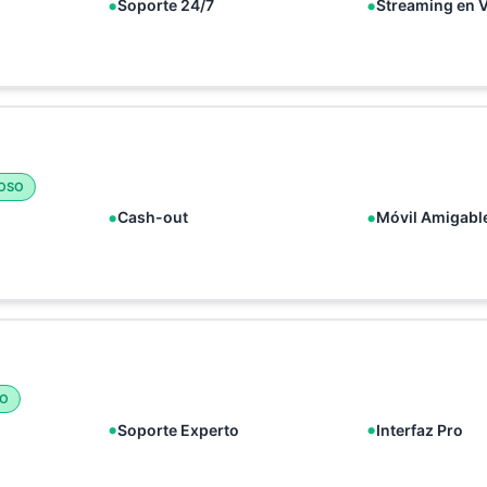
Soporte 24/7
Streaming en 
OSO
Cash-out
Móvil Amigabl
TO
Soporte Experto
Interfaz Pro