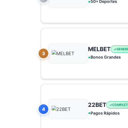
50+ Deportes
MELBET
GENER
3
Bonos Grandes
22BET
COMPLE
4
Pagos Rápidos