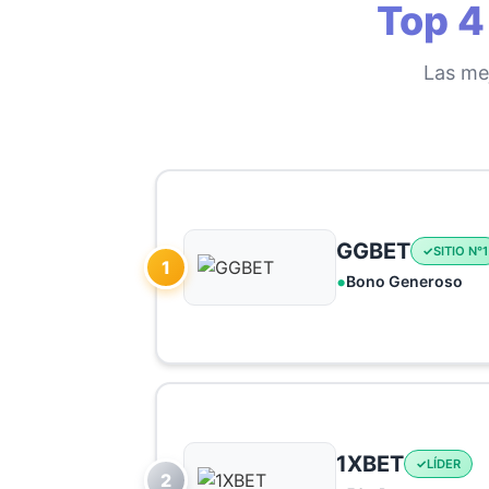
Top 4
Las me
GGBET
SITIO N°1
1
Bono Generoso
1XBET
LÍDER
2