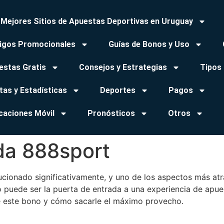
 Mejores Sitios de Apuestas Deportivas en Uruguay
igos Promocionales
Guías de Bonos y Uso
estas Gratis
Consejos y Estrategias
Tipos
tas y Estadísticas
Deportes
Pagos
icaciones Móvil
Pronósticos
Otros
da 888sport
cionado significativamente, y uno de los aspectos más atr
vo puede ser la puerta de entrada a una experiencia de apu
de este bono y cómo sacarle el máximo provecho.