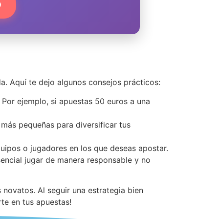
O
ida. Aquí te dejo algunos consejos prácticos:
 Por ejemplo, si apuestas 50 euros a una
más pequeñas para diversificar tus
uipos o jugadores en los que deseas apostar.
sencial jugar de manera responsable y no
novatos. Al seguir una estrategia bien
te en tus apuestas!