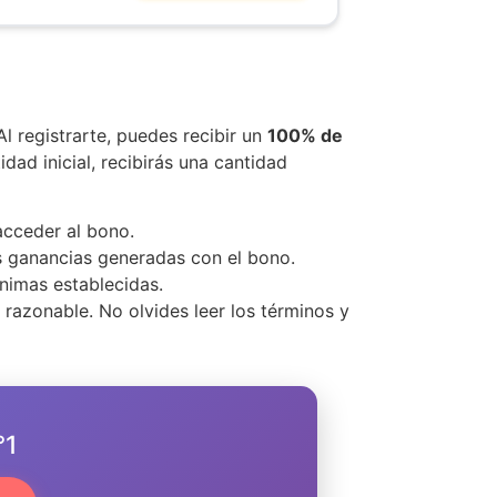
l registrarte, puedes recibir un
100% de
dad inicial, recibirás una cantidad
acceder al bono.
as ganancias generadas con el bono.
nimas establecidas.
 razonable. No olvides leer los términos y
°1