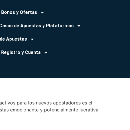
Bonos y Ofertas
Casas de Apuestas y Plataformas
 de Apuestas
Registro y Cuenta
activos para los nuevos apostadores es el
estas emocionante y potencialmente lucrativa.