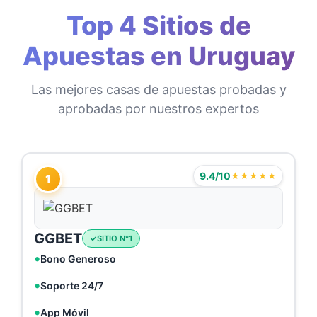
Top 4 Sitios de
Apuestas en Uruguay
Las mejores casas de apuestas probadas y
aprobadas por nuestros expertos
9.4/10
★★★★★
1
GGBET
SITIO N°1
Bono Generoso
Soporte 24/7
App Móvil