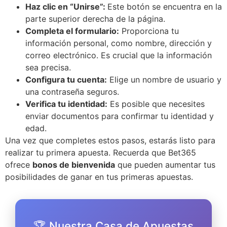
Haz clic en “Unirse”:
Este botón se encuentra en la
parte superior derecha de la página.
Completa el formulario:
Proporciona tu
información personal, como nombre, dirección y
correo electrónico. Es crucial que la información
sea precisa.
Configura tu cuenta:
Elige un nombre de usuario y
una contraseña seguros.
Verifica tu identidad:
Es posible que necesites
enviar documentos para confirmar tu identidad y
edad.
Una vez que completes estos pasos, estarás listo para
realizar tu primera apuesta. Recuerda que Bet365
ofrece
bonos de bienvenida
que pueden aumentar tus
posibilidades de ganar en tus primeras apuestas.
🏆 Nuestra Casa de Apuestas