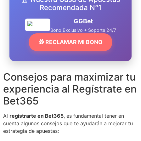
Recomendada N°1
GGBet
Bono Exclusivo + Soporte 24/7
🎁 RECLAMAR MI BONO
Consejos para maximizar tu
experiencia al Regístrate en
Bet365
Al
registrarte en Bet365
, es fundamental tener en
cuenta algunos consejos que te ayudarán a mejorar tu
estrategia de apuestas: