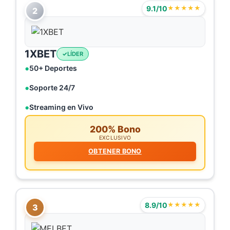
9.1/10
★★★★★
2
1XBET
LÍDER
50+ Deportes
Soporte 24/7
Streaming en Vivo
200% Bono
EXCLUSIVO
OBTENER BONO
8.9/10
★★★★★
3