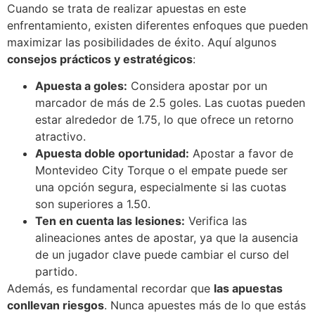
Cuando se trata de realizar apuestas en este
enfrentamiento, existen diferentes enfoques que pueden
maximizar las posibilidades de éxito. Aquí algunos
consejos prácticos y estratégicos
:
Apuesta a goles:
Considera apostar por un
marcador de más de 2.5 goles. Las cuotas pueden
estar alrededor de 1.75, lo que ofrece un retorno
atractivo.
Apuesta doble oportunidad:
Apostar a favor de
Montevideo City Torque o el empate puede ser
una opción segura, especialmente si las cuotas
son superiores a 1.50.
Ten en cuenta las lesiones:
Verifica las
alineaciones antes de apostar, ya que la ausencia
de un jugador clave puede cambiar el curso del
partido.
Además, es fundamental recordar que
las apuestas
conllevan riesgos
. Nunca apuestes más de lo que estás