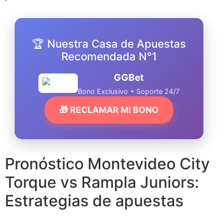
🏆 Nuestra Casa de Apuestas
Recomendada N°1
GGBet
Bono Exclusivo + Soporte 24/7
🎁 RECLAMAR MI BONO
Pronóstico Montevideo City
Torque vs Rampla Juniors:
Estrategias de apuestas