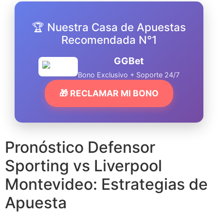
🏆 Nuestra Casa de Apuestas
Recomendada N°1
GGBet
Bono Exclusivo + Soporte 24/7
🎁 RECLAMAR MI BONO
Pronóstico Defensor
Sporting vs Liverpool
Montevideo: Estrategias de
Apuesta