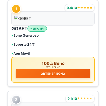
9.4/10
★★★★★
1
GGBET
SITIO N°1
Bono Generoso
Soporte 24/7
App Móvil
100% Bono
EXCLUSIVO
OBTENER BONO
9.1/10
★★★★★
2