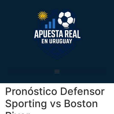
Pronóstico Defensor
Sporting vs Boston