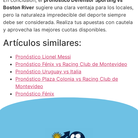
En conclusión, el
pronóstico Defensor Sporting vs
Boston River
sugiere una clara ventaja para los locales,
pero la naturaleza impredecible del deporte siempre
debe ser considerada. Realiza tus apuestas con cautela
y aprovecha las mejores cuotas disponibles.
Artículos similares:
Pronóstico Lionel Messi
Pronóstico Fénix vs Racing Club de Montevideo
Pronóstico Uruguay vs Italia
Pronóstico Plaza Colonia vs Racing Club de
Montevideo
Pronóstico Fénix