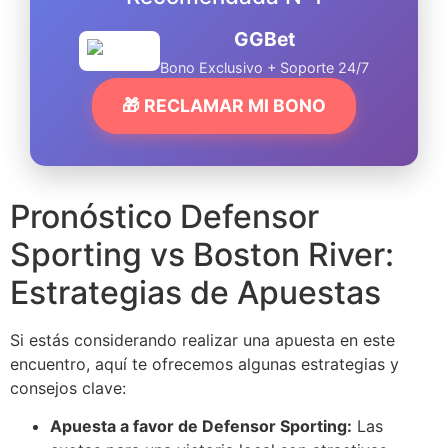
GGBet
Bono Exclusivo + Soporte 24/7
🎁 RECLAMAR MI BONO
Pronóstico Defensor
Sporting vs Boston River:
Estrategias de Apuestas
Si estás considerando realizar una apuesta en este
encuentro, aquí te ofrecemos algunas estrategias y
consejos clave:
Apuesta a favor de Defensor Sporting:
Las