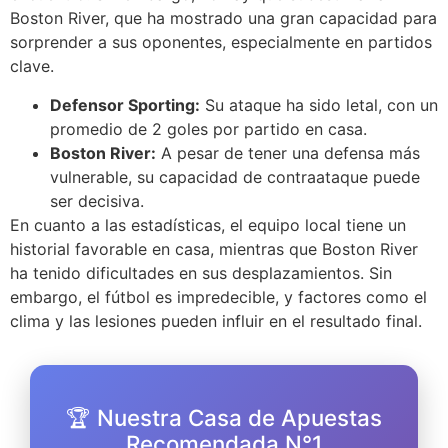
Boston River, que ha mostrado una gran capacidad para
sorprender a sus oponentes, especialmente en partidos
clave.
Defensor Sporting:
Su ataque ha sido letal, con un
promedio de 2 goles por partido en casa.
Boston River:
A pesar de tener una defensa más
vulnerable, su capacidad de contraataque puede
ser decisiva.
En cuanto a las estadísticas, el equipo local tiene un
historial favorable en casa, mientras que Boston River
ha tenido dificultades en sus desplazamientos. Sin
embargo, el fútbol es impredecible, y factores como el
clima y las lesiones pueden influir en el resultado final.
🏆 Nuestra Casa de Apuestas
Recomendada N°1