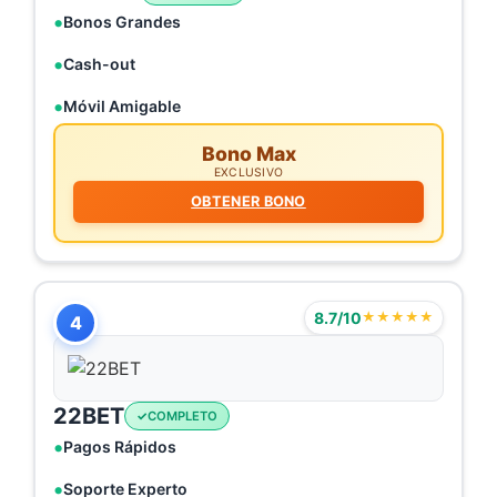
Bonos Grandes
Cash-out
Móvil Amigable
Bono Max
EXCLUSIVO
OBTENER BONO
8.7/10
★★★★★
4
22BET
COMPLETO
Pagos Rápidos
Soporte Experto