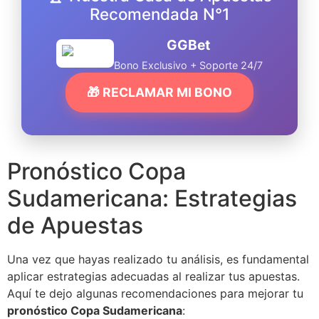
Recomendada N°1
GGBet
Bono Exclusivo + Soporte 24/7
🎁 RECLAMAR MI BONO
Pronóstico Copa
Sudamericana: Estrategias
de Apuestas
Una vez que hayas realizado tu análisis, es fundamental
aplicar estrategias adecuadas al realizar tus apuestas.
Aquí te dejo algunas recomendaciones para mejorar tu
pronóstico Copa Sudamericana
: