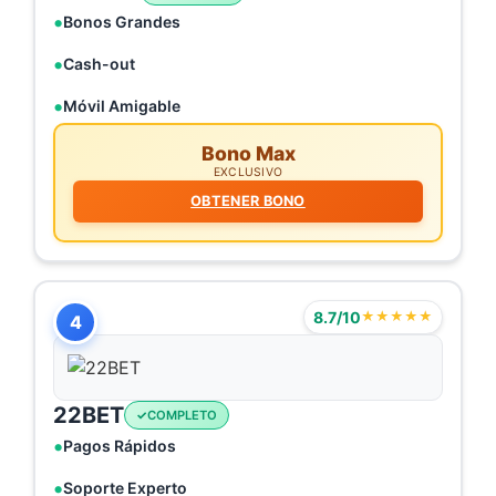
Bonos Grandes
Cash-out
Móvil Amigable
Bono Max
EXCLUSIVO
OBTENER BONO
8.7/10
★★★★★
4
22BET
COMPLETO
Pagos Rápidos
Soporte Experto