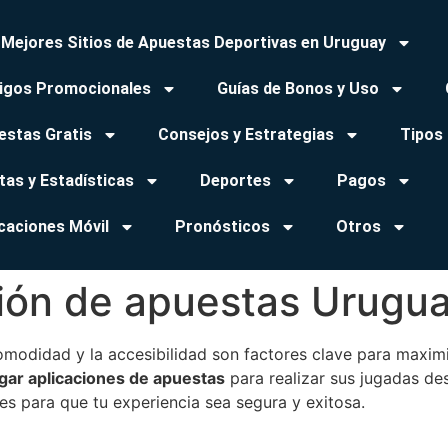
 Mejores Sitios de Apuestas Deportivas en Uruguay
igos Promocionales
Guías de Bonos y Uso
estas Gratis
Consejos y Estrategias
Tipos
tas y Estadísticas
Deportes
Pagos
icaciones Móvil
Pronósticos
Otros
ción de apuestas Urugu
omodidad y la accesibilidad son factores clave para maximi
gar aplicaciones de apuestas
para realizar sus jugadas des
les para que tu experiencia sea segura y exitosa.