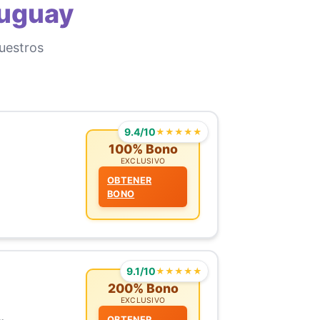
ruguay
uestros
9.4/10
★★★★★
100% Bono
EXCLUSIVO
OBTENER
BONO
9.1/10
★★★★★
200% Bono
EXCLUSIVO
OBTENER