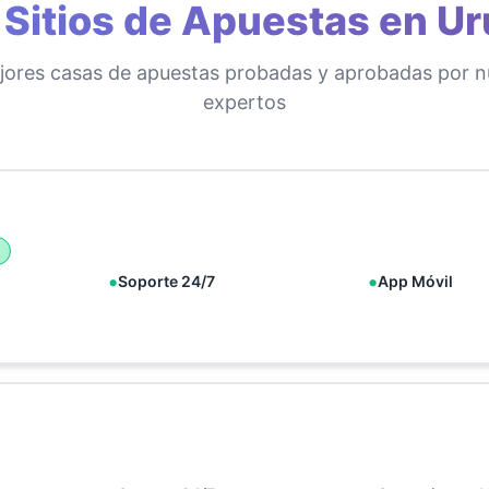
 Sitios de Apuestas en U
jores casas de apuestas probadas y aprobadas por n
expertos
Soporte 24/7
App Móvil