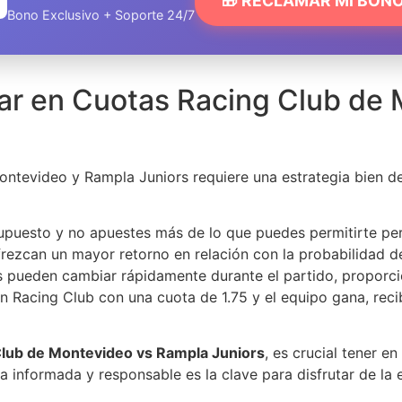
🎁 RECLAMAR MI BON
Bono Exclusivo + Soporte 24/7
tar en Cuotas Racing Club de
ontevideo y Rampla Juniors requiere una estrategia bien d
puesto y no apuestes más de lo que puedes permitirte per
ezcan un mayor retorno en relación con la probabilidad de
 pueden cambiar rápidamente durante el partido, proporci
n Racing Club con una cuota de 1.75 y el equipo gana, recibi
Club de Montevideo vs Rampla Juniors
, es crucial tener en
a informada y responsable es la clave para disfrutar de la e