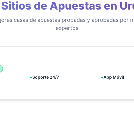
 Sitios de Apuestas en U
jores casas de apuestas probadas y aprobadas por n
expertos
Soporte 24/7
App Móvil