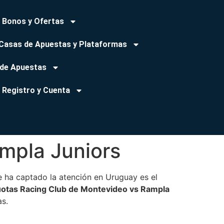
Bonos y Ofertas
Casas de Apuestas y Plataformas
 de Apuestas
Registro y Cuenta
mpla Juniors
e ha captado la atención en Uruguay es el
otas Racing Club de Montevideo vs Rampla
as.