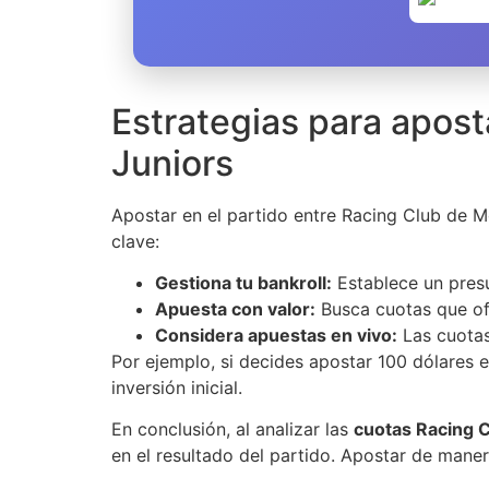
Estrategias para apos
Juniors
Apostar en el partido entre Racing Club de M
clave:
Gestiona tu bankroll:
Establece un presu
Apuesta con valor:
Busca cuotas que ofr
Considera apuestas en vivo:
Las cuotas
Por ejemplo, si decides apostar 100 dólares e
inversión inicial.
En conclusión, al analizar las
cuotas Racing 
en el resultado del partido. Apostar de maner