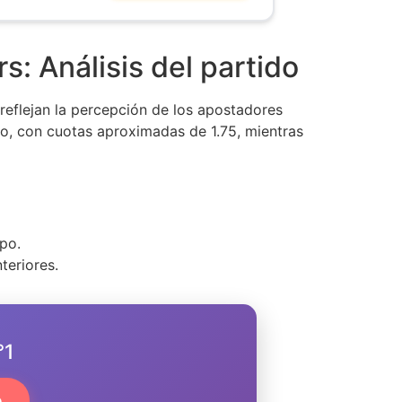
: Análisis del partido
reflejan la percepción de los apostadores
to, con cuotas aproximadas de 1.75, mientras
ipo.
eriores.
°1