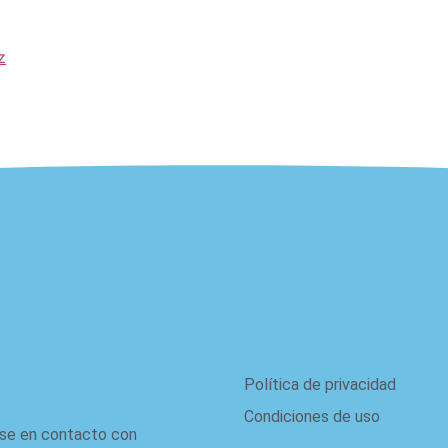
z
erca de
Legal
sotros
Política de privacidad
o
Condiciones de uso
se en contacto con