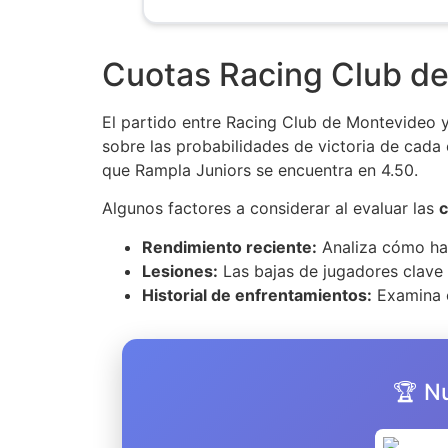
Cuotas Racing Club de 
El partido entre Racing Club de Montevideo 
sobre las probabilidades de victoria de cada
que Rampla Juniors se encuentra en 4.50.
Algunos factores a considerar al evaluar las
c
Rendimiento reciente:
Analiza cómo han
Lesiones:
Las bajas de jugadores clave p
Historial de enfrentamientos:
Examina c
🏆 N