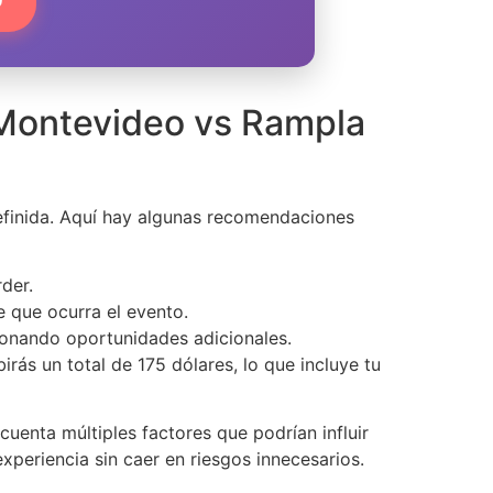
O
 Montevideo vs Rampla
efinida. Aquí hay algunas recomendaciones
der.
 que ocurra el evento.
onando oportunidades adicionales.
rás un total de 175 dólares, lo que incluye tu
 cuenta múltiples factores que podrían influir
xperiencia sin caer en riesgos innecesarios.