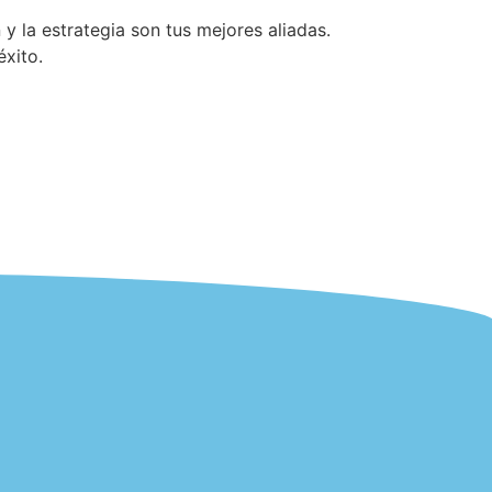
n y la estrategia son tus mejores aliadas.
éxito.