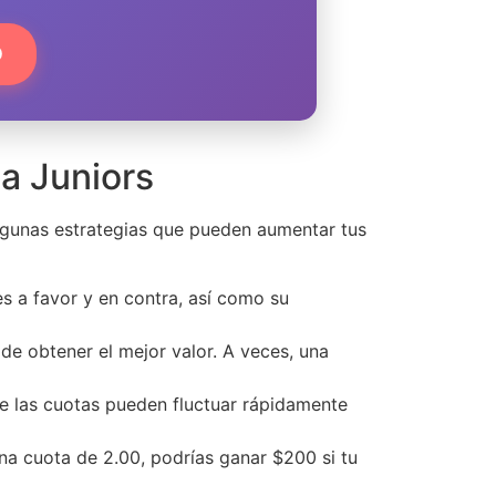
O
a Juniors
algunas estrategias que pueden aumentar tus
s a favor y en contra, así como su
e obtener el mejor valor. A veces, una
e las cuotas pueden fluctuar rápidamente
na cuota de 2.00, podrías ganar $200 si tu