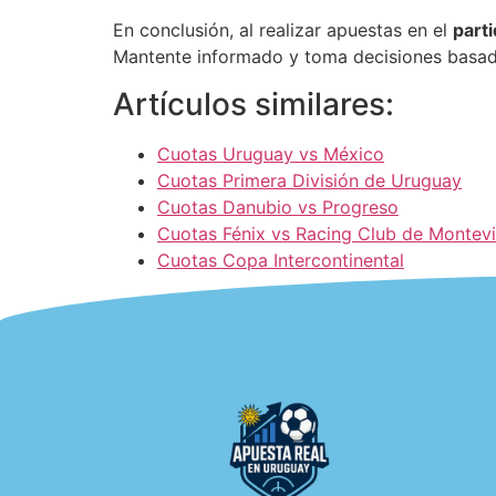
En conclusión, al realizar apuestas en el
part
Mantente informado y toma decisiones basadas
Artículos similares:
Cuotas Uruguay vs México
Cuotas Primera División de Uruguay
Cuotas Danubio vs Progreso
Cuotas Fénix vs Racing Club de Montev
Cuotas Copa Intercontinental
ac