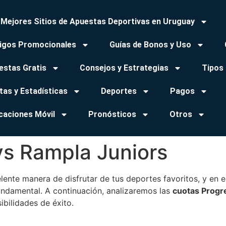
 Mejores Sitios de Apuestas Deportivas en Uruguay
igos Promocionales
Guías de Bonos y Uso
estas Gratis
Consejos y Estrategias
Tipos
tas y Estadísticas
Deportes
Pagos
icaciones Móvil
Pronósticos
Otros
vs Rampla Juniors
ente manera de disfrutar de tus deportes favoritos, y en e
undamental. A continuación, analizaremos las
cuotas Progr
bilidades de éxito.