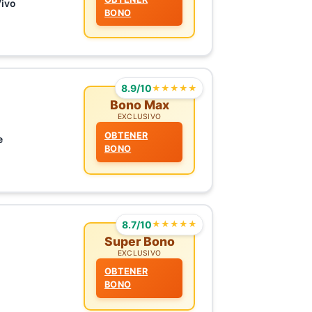
Vivo
BONO
8.9/10
★★★★★
Bono Max
EXCLUSIVO
OBTENER
e
BONO
8.7/10
★★★★★
Super Bono
EXCLUSIVO
OBTENER
BONO