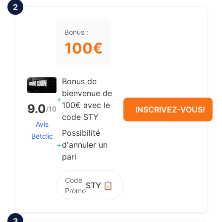
2
Bonus :
100€
Bonus de
bienvenue de
+
100€ avec le
9.0
INSCRIVEZ-VOUS!
/10
code STY
Avis
Possibilité
Betclic
+
d'annuler un
pari
Code
STY
📋
Promo
3