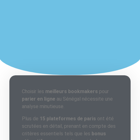
Choisir les
meilleurs bookmakers
pour
parier en ligne
au Sénégal nécessite une
analyse minutieuse.
Plus de
15 plateformes de paris
ont été
scrutées en détail, prenant en compte des
critères essentiels tels que les
bonus