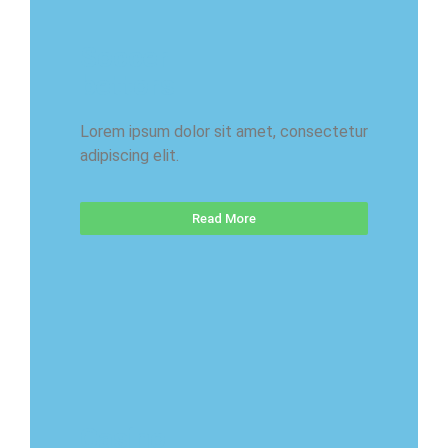
Soccer
bettors
Lorem ipsum dolor sit amet, consectetur
adipiscing elit.
Read More
Casino