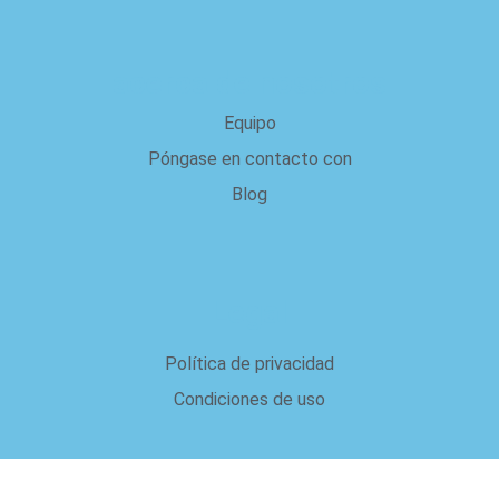
acerca de nosotros
Equipo
Póngase en contacto con
Blog
Legal
Política de privacidad
Condiciones de uso