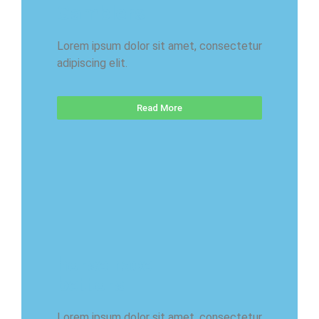
Gamblers
Lorem ipsum dolor sit amet, consectetur
adipiscing elit.
Read More
horse race
bettors
Lorem ipsum dolor sit amet, consectetur