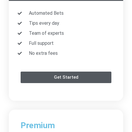
Automated Bets
Tips every day
Team of experts
Full support
No extra fees
Get Started
Premium