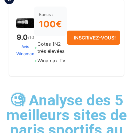
Bonus :
100€
9.0
INSCRIVEZ-VOUS!
/10
Cotes 1N2
Avis
+
très élevées
Winamax
+
Winamax TV
🧐 Analyse des 5
meilleurs sites de
paris sportifs au