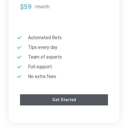
$59
/month
Automated Bets
Tips every day
Team of experts
Full support
No extra fees
Get Started