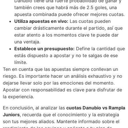
Danubio tiene una fuerte probabilidad de ganar y
también crees que habrá más de 2.5 goles, una
apuesta combinada puede ofrecer mejores cuotas.
Utiliza apuestas en vivo:
Las cuotas pueden
cambiar drásticamente durante el partido, así que
estar atento a los momentos clave te puede dar
una ventaja.
Establece un presupuesto:
Define la cantidad que
estás dispuesto a apostar y no te salgas de ese
límite.
Ten en cuenta que las apuestas siempre conllevan un
riesgo. Es importante hacer un análisis exhaustivo y no
dejarse llevar solo por las emociones del momento.
Apostar con responsabilidad es clave para disfrutar de
la experiencia.
En conclusión, al analizar las
cuotas Danubio vs Rampla
Juniors
, recuerda que el conocimiento y la estrategia
son tus mejores aliados. Mantente informado sobre el