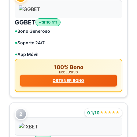
GGBET
SITIO N°1
Bono Generoso
Soporte 24/7
App Móvil
100% Bono
EXCLUSIVO
OBTENER BONO
9.1/10
★★★★★
2