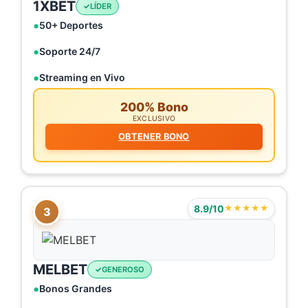
1XBET
LÍDER
50+ Deportes
Soporte 24/7
Streaming en Vivo
200% Bono
EXCLUSIVO
OBTENER BONO
8.9/10
★★★★★
3
MELBET
GENEROSO
Bonos Grandes