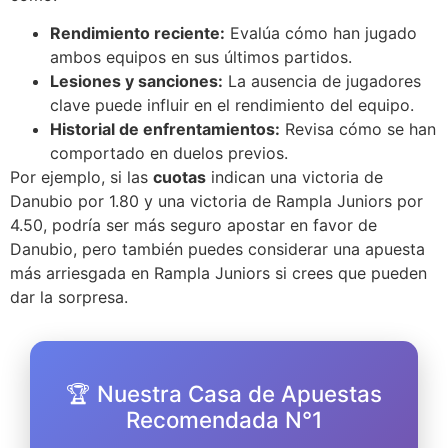
Rendimiento reciente:
Evalúa cómo han jugado
ambos equipos en sus últimos partidos.
Lesiones y sanciones:
La ausencia de jugadores
clave puede influir en el rendimiento del equipo.
Historial de enfrentamientos:
Revisa cómo se han
comportado en duelos previos.
Por ejemplo, si las
cuotas
indican una victoria de
Danubio por 1.80 y una victoria de Rampla Juniors por
4.50, podría ser más seguro apostar en favor de
Danubio, pero también puedes considerar una apuesta
más arriesgada en Rampla Juniors si crees que pueden
dar la sorpresa.
🏆 Nuestra Casa de Apuestas
Recomendada N°1