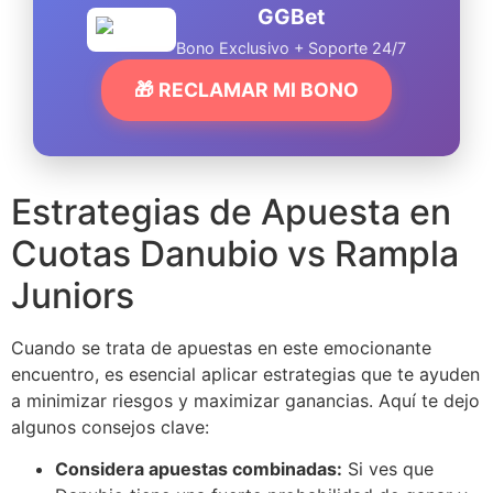
GGBet
Bono Exclusivo + Soporte 24/7
🎁 RECLAMAR MI BONO
Estrategias de Apuesta en
Cuotas Danubio vs Rampla
Juniors
Cuando se trata de apuestas en este emocionante
encuentro, es esencial aplicar estrategias que te ayuden
a minimizar riesgos y maximizar ganancias. Aquí te dejo
algunos consejos clave:
Considera apuestas combinadas:
Si ves que