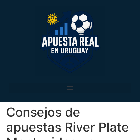
Consejos de
apuestas River Plate