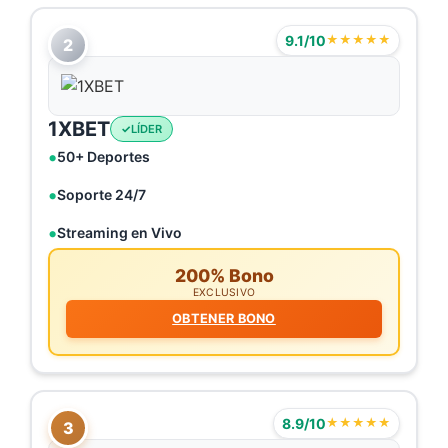
9.1/10
★★★★★
2
1XBET
LÍDER
50+ Deportes
Soporte 24/7
Streaming en Vivo
200% Bono
EXCLUSIVO
OBTENER BONO
8.9/10
★★★★★
3