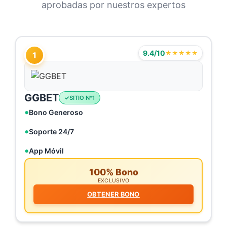
aprobadas por nuestros expertos
9.4/10
★★★★★
1
GGBET
SITIO N°1
Bono Generoso
Soporte 24/7
App Móvil
100% Bono
EXCLUSIVO
OBTENER BONO