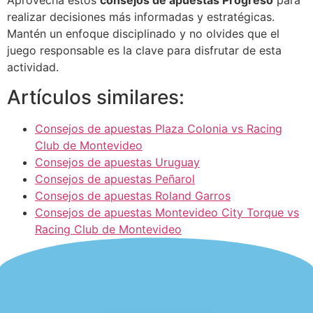
Aprovecha estos
consejos de apuestas Progreso
para
realizar decisiones más informadas y estratégicas.
Mantén un enfoque disciplinado y no olvides que el
juego responsable es la clave para disfrutar de esta
actividad.
Artículos similares:
Consejos de apuestas Plaza Colonia vs Racing
Club de Montevideo
Consejos de apuestas Uruguay
Consejos de apuestas Peñarol
Consejos de apuestas Roland Garros
Consejos de apuestas Montevideo City Torque vs
Racing Club de Montevideo