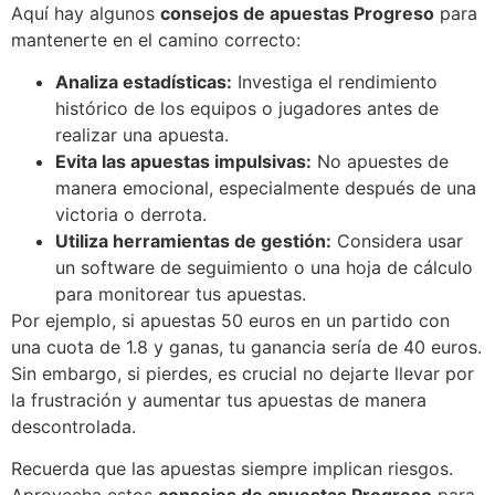
Aquí hay algunos
consejos de apuestas Progreso
para
mantenerte en el camino correcto:
Analiza estadísticas:
Investiga el rendimiento
histórico de los equipos o jugadores antes de
realizar una apuesta.
Evita las apuestas impulsivas:
No apuestes de
manera emocional, especialmente después de una
victoria o derrota.
Utiliza herramientas de gestión:
Considera usar
un software de seguimiento o una hoja de cálculo
para monitorear tus apuestas.
Por ejemplo, si apuestas 50 euros en un partido con
una cuota de 1.8 y ganas, tu ganancia sería de 40 euros.
Sin embargo, si pierdes, es crucial no dejarte llevar por
la frustración y aumentar tus apuestas de manera
descontrolada.
Recuerda que las apuestas siempre implican riesgos.