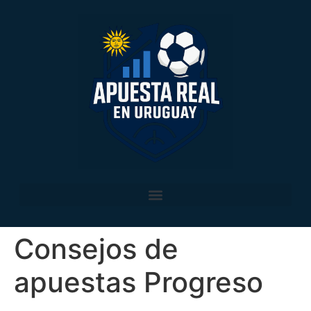
Consejos de
apuestas Progreso