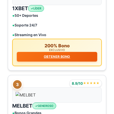
1XBET
LÍDER
50+ Deportes
Soporte 24/7
Streaming en Vivo
200% Bono
EXCLUSIVO
OBTENER BONO
8.9/10
★★★★★
3
MELBET
GENEROSO
Bonos Grandes