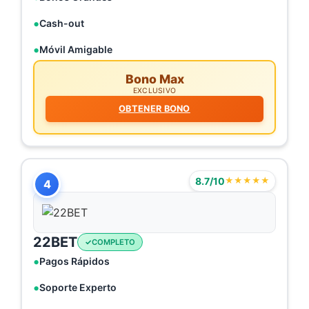
Cash-out
Móvil Amigable
Bono Max
EXCLUSIVO
OBTENER BONO
8.7/10
★★★★★
4
22BET
COMPLETO
Pagos Rápidos
Soporte Experto