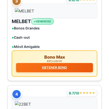
3
MELBET
GENEROSO
Bonos Grandes
Cash-out
Móvil Amigable
Bono Max
EXCLUSIVO
OBTENER BONO
8.7/10
★★★★★
4