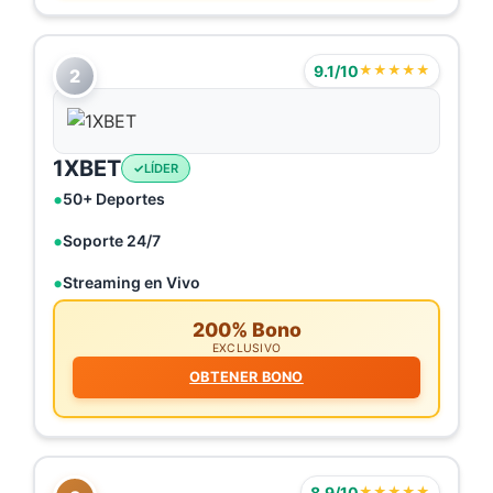
9.1/10
★★★★★
2
1XBET
LÍDER
50+ Deportes
Soporte 24/7
Streaming en Vivo
200% Bono
EXCLUSIVO
OBTENER BONO
8.9/10
★★★★★