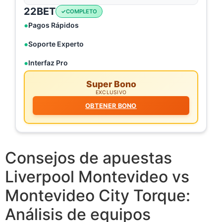
22BET
COMPLETO
Pagos Rápidos
Soporte Experto
Interfaz Pro
Super Bono
EXCLUSIVO
OBTENER BONO
Consejos de apuestas
Liverpool Montevideo vs
Montevideo City Torque:
Análisis de equipos