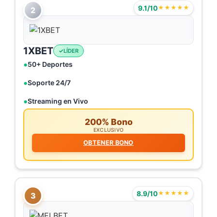
9.1/10
★★★★★
2
1XBET
LÍDER
50+ Deportes
Soporte 24/7
Streaming en Vivo
200% Bono
EXCLUSIVO
OBTENER BONO
8.9/10
★★★★★
3