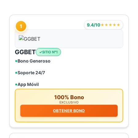
9.4/10
★★★★★
1
GGBET
SITIO N°1
Bono Generoso
Soporte 24/7
App Móvil
100% Bono
EXCLUSIVO
OBTENER BONO