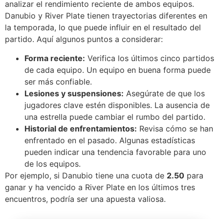
analizar el rendimiento reciente de ambos equipos.
Danubio y River Plate tienen trayectorias diferentes en
la temporada, lo que puede influir en el resultado del
partido. Aquí algunos puntos a considerar:
Forma reciente:
Verifica los últimos cinco partidos
de cada equipo. Un equipo en buena forma puede
ser más confiable.
Lesiones y suspensiones:
Asegúrate de que los
jugadores clave estén disponibles. La ausencia de
una estrella puede cambiar el rumbo del partido.
Historial de enfrentamientos:
Revisa cómo se han
enfrentado en el pasado. Algunas estadísticas
pueden indicar una tendencia favorable para uno
de los equipos.
Por ejemplo, si Danubio tiene una cuota de
2.50
para
ganar y ha vencido a River Plate en los últimos tres
encuentros, podría ser una apuesta valiosa.