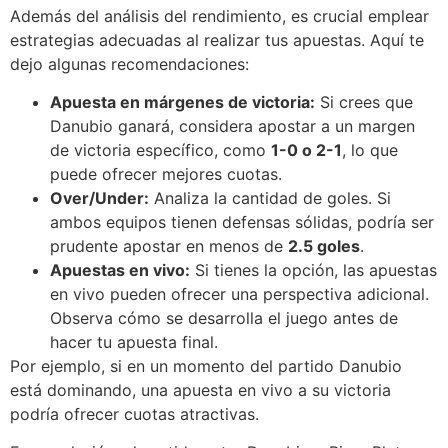
Además del análisis del rendimiento, es crucial emplear
estrategias adecuadas al realizar tus apuestas. Aquí te
dejo algunas recomendaciones:
Apuesta en márgenes de victoria:
Si crees que
Danubio ganará, considera apostar a un margen
de victoria específico, como
1-0 o 2-1
, lo que
puede ofrecer mejores cuotas.
Over/Under:
Analiza la cantidad de goles. Si
ambos equipos tienen defensas sólidas, podría ser
prudente apostar en menos de
2.5 goles
.
Apuestas en vivo:
Si tienes la opción, las apuestas
en vivo pueden ofrecer una perspectiva adicional.
Observa cómo se desarrolla el juego antes de
hacer tu apuesta final.
Por ejemplo, si en un momento del partido Danubio
está dominando, una apuesta en vivo a su victoria
podría ofrecer cuotas atractivas.