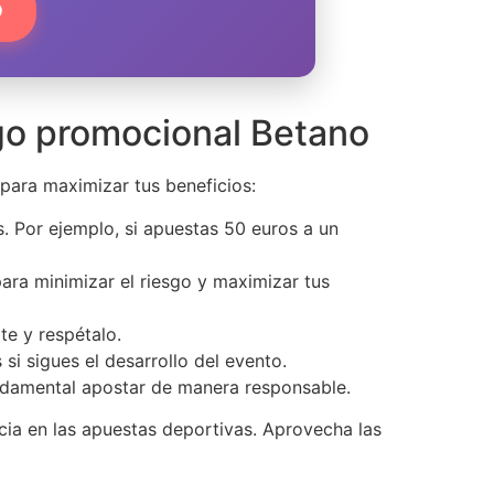
O
igo promocional Betano
 para maximizar tus beneficios:
. Por ejemplo, si apuestas 50 euros a un
para minimizar el riesgo y maximizar tus
te y respétalo.
i sigues el desarrollo del evento.
ndamental apostar de manera responsable.
ia en las apuestas deportivas. Aprovecha las