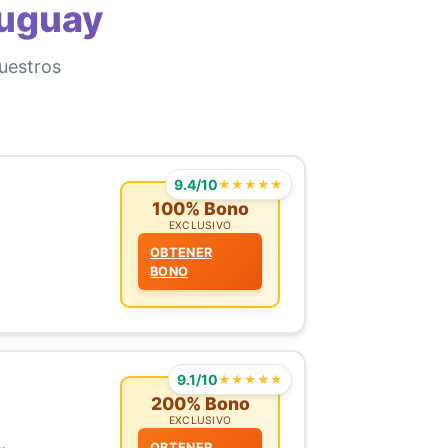
ruguay
uestros
9.4/10
★★★★★
100% Bono
EXCLUSIVO
OBTENER
BONO
9.1/10
★★★★★
200% Bono
EXCLUSIVO
OBTENER