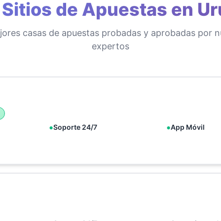
 Sitios de Apuestas en U
jores casas de apuestas probadas y aprobadas por n
expertos
Soporte 24/7
App Móvil