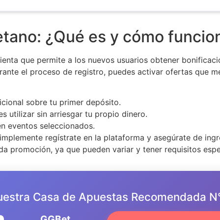
tano: ¿Qué es y cómo funcio
enta que permite a los nuevos usuarios obtener bonificaci
urante el proceso de registro, puedes activar ofertas que m
cional sobre tu primer depósito.
utilizar sin arriesgar tu propio dinero.
en eventos seleccionados.
simplemente regístrate en la plataforma y asegúrate de ing
da promoción, ya que pueden variar y tener requisitos espe
uestra Casa de Apuestas Recomendada N
GGBet