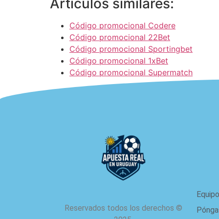
Artículos similares:
Código promocional Codere
Código promocional 22Bet
Código promocional Sportingbet
Código promocional 1xBet
Código promocional Supermatch
ac
no
Equip
Reservados todos los derechos
©
Pónga