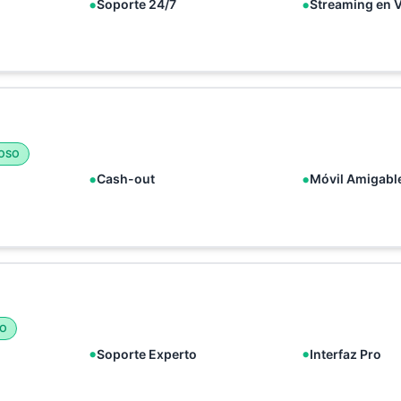
Soporte 24/7
Streaming en 
OSO
Cash-out
Móvil Amigabl
TO
Soporte Experto
Interfaz Pro