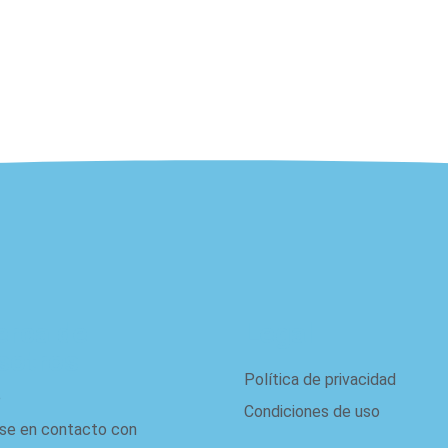
erca de
Legal
sotros
Política de privacidad
o
Condiciones de uso
se en contacto con