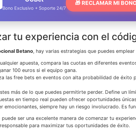
🎁 RECLAMAR MI BON
Bono Exclusivo + Soporte 24/7
ar tu experiencia con el cód
cional Betano
, hay varias estrategias que puedes emplear
ualquier apuesta, compara las cuotas en diferentes eventos
anar 100 euros si el equipo gana.
za las free bets en eventos con alta probabilidad de éxito 
es más de lo que puedes permitirte perder. Define un lími
estas en tiempo real pueden ofrecer oportunidades únicas s
r emocionantes, siempre hay un riesgo involucrado. Es fu
o
puede ser una excelente manera de comenzar tu experienc
responsable para maximizar tus oportunidades de éxito.