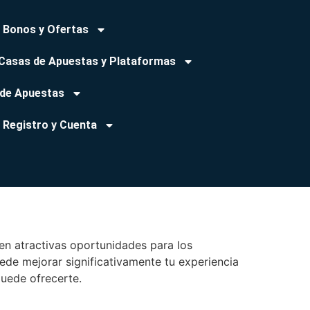
Bonos y Ofertas
Casas de Apuestas y Plataformas
 de Apuestas
Registro y Cuenta
en atractivas oportunidades para los
ede mejorar significativamente tu experiencia
uede ofrecerte.