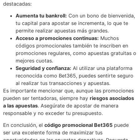
destacadas:
Aumenta tu bankroll:
Con un bono de bienvenida,
tu capital para apostar se incrementa, lo que te
permite realizar apuestas más grandes.
Acceso a promociones continuas:
Muchos
códigos promocionales también te inscriben en
promociones regulares, como apuestas gratuitas o
mejores cuotas.
Seguridad y confianza:
Al utilizar una plataforma
reconocida como Bet365, puedes sentirte seguro
al realizar tus transacciones y apuestas.
Es importante mencionar que, aunque las promociones
pueden ser tentadoras, siempre hay
riesgos asociados
a las apuestas
. Asegúrate de apostar de manera
responsable y no exceder tu presupuesto.
En conclusión, el
código promocional Bet365
puede
ser una excelente forma de maximizar tus