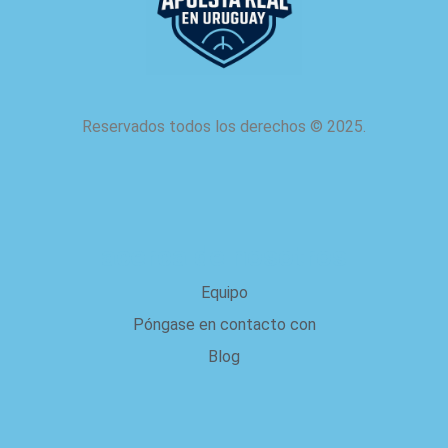
Reservados todos los derechos
©
2025.
acerca de nosotros
Equipo
Póngase en contacto con
Blog