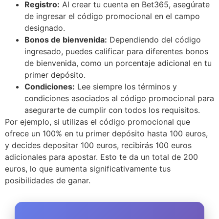
Registro:
Al crear tu cuenta en Bet365, asegúrate
de ingresar el código promocional en el campo
designado.
Bonos de bienvenida:
Dependiendo del código
ingresado, puedes calificar para diferentes bonos
de bienvenida, como un porcentaje adicional en tu
primer depósito.
Condiciones:
Lee siempre los términos y
condiciones asociados al código promocional para
asegurarte de cumplir con todos los requisitos.
Por ejemplo, si utilizas el código promocional que
ofrece un 100% en tu primer depósito hasta 100 euros,
y decides depositar 100 euros, recibirás 100 euros
adicionales para apostar. Esto te da un total de 200
euros, lo que aumenta significativamente tus
posibilidades de ganar.