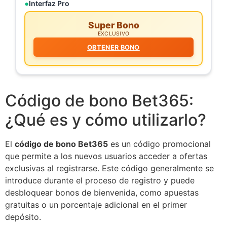
Interfaz Pro
Super Bono
EXCLUSIVO
OBTENER BONO
Código de bono Bet365:
¿Qué es y cómo utilizarlo?
El
código de bono Bet365
es un código promocional
que permite a los nuevos usuarios acceder a ofertas
exclusivas al registrarse. Este código generalmente se
introduce durante el proceso de registro y puede
desbloquear bonos de bienvenida, como apuestas
gratuitas o un porcentaje adicional en el primer
depósito.