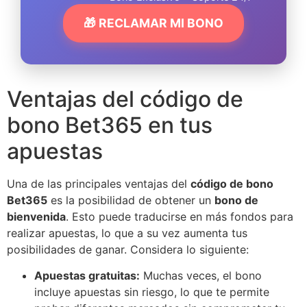
🎁 RECLAMAR MI BONO
Ventajas del código de
bono Bet365 en tus
apuestas
Una de las principales ventajas del
código de bono
Bet365
es la posibilidad de obtener un
bono de
bienvenida
. Esto puede traducirse en más fondos para
realizar apuestas, lo que a su vez aumenta tus
posibilidades de ganar. Considera lo siguiente:
Apuestas gratuitas:
Muchas veces, el bono
incluye apuestas sin riesgo, lo que te permite