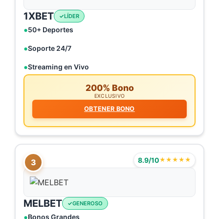
1XBET
LÍDER
50+ Deportes
Soporte 24/7
Streaming en Vivo
200% Bono
EXCLUSIVO
OBTENER BONO
8.9/10
★★★★★
3
MELBET
GENEROSO
Bonos Grandes