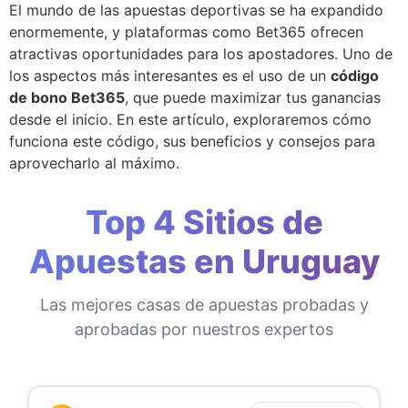
El mundo de las apuestas deportivas se ha expandido
enormemente, y plataformas como Bet365 ofrecen
atractivas oportunidades para los apostadores. Uno de
los aspectos más interesantes es el uso de un
código
de bono Bet365
, que puede maximizar tus ganancias
desde el inicio. En este artículo, exploraremos cómo
funciona este código, sus beneficios y consejos para
aprovecharlo al máximo.
Top 4 Sitios de
Apuestas en Uruguay
Las mejores casas de apuestas probadas y
aprobadas por nuestros expertos