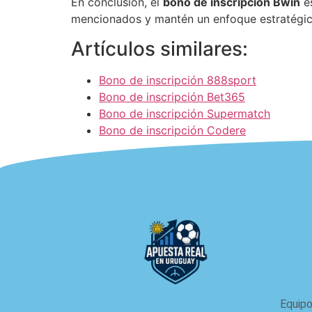
En conclusión, el
bono de inscripción Bwin
es
mencionados y mantén un enfoque estratégico
Artículos similares:
Bono de inscripción 888sport
Bono de inscripción Bet365
Bono de inscripción Supermatch
Bono de inscripción Codere
ac
no
Equip