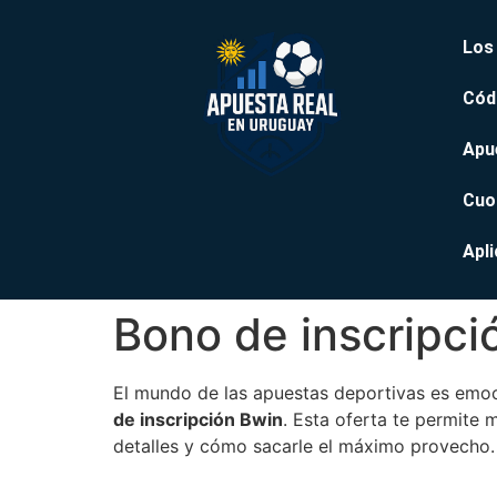
Los
Cód
Apu
Cuo
Apl
Bono de inscripci
El mundo de las apuestas deportivas es emo
de inscripción Bwin
. Esta oferta te permite 
detalles y cómo sacarle el máximo provecho.