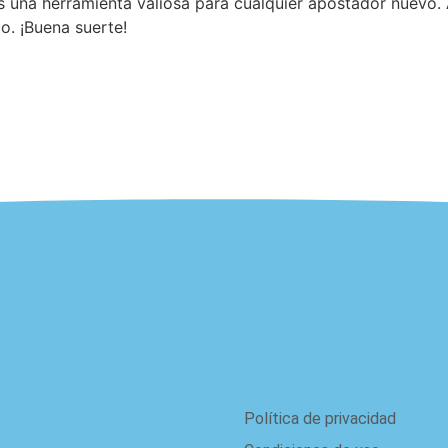
 una herramienta valiosa para cualquier apostador nuevo. 
. ¡Buena suerte!
erca de
Legal
sotros
Política de privacidad
o