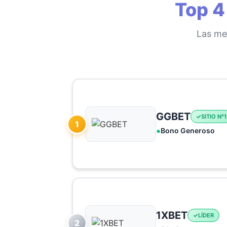
Top 4
Las me
GGBET
SITIO N°1
1
Bono Generoso
1XBET
LÍDER
2