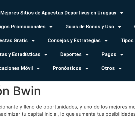
 Mejores Sitios de Apuestas Deportivas en Uruguay
igos Promocionales
Guías de Bonos y Uso
estas Gratis
Consejos y Estrategias
Tipos
tas y Estadísticas
Deportes
Pagos
icaciones Móvil
Pronósticos
Otros
ón Bwin
cionante y lleno de oportunidades, y uno de los mejores
maximizar tu capital inicial, lo que aumenta tus posibilidad