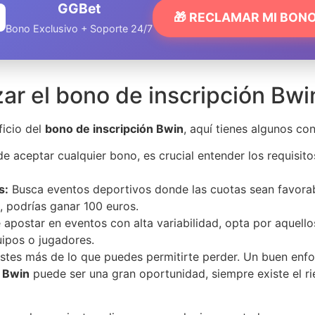
GGBet
🎁 RECLAMAR MI BON
Bono Exclusivo + Soporte 24/7
ar el bono de inscripción Bwi
ficio del
bono de inscripción Bwin
, aquí tienes algunos con
e aceptar cualquier bono, es crucial entender los requisit
s:
Busca eventos deportivos donde las cuotas sean favorabl
, podrías ganar 100 euros.
 apostar en eventos con alta variabilidad, opta por aquel
uipos o jugadores.
es más de lo que puedes permitirte perder. Un buen enfoqu
n Bwin
puede ser una gran oportunidad, siempre existe el ri