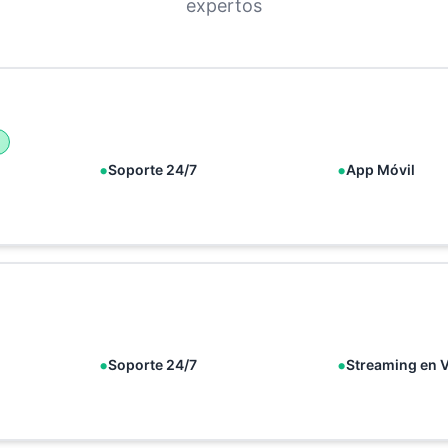
expertos
Soporte 24/7
App Móvil
Soporte 24/7
Streaming en 