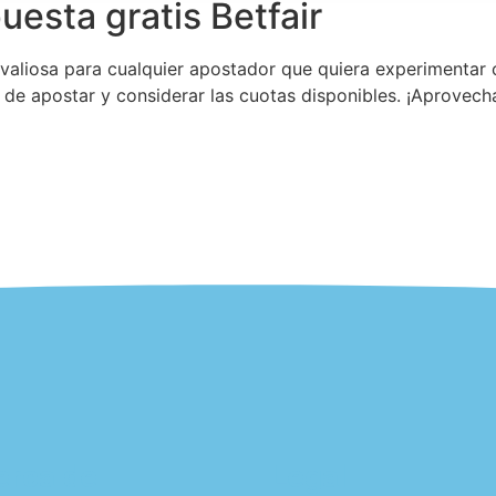
uesta gratis Betfair
valiosa para cualquier apostador que quiera experimentar c
s de apostar y considerar las cuotas disponibles. ¡Aprovec
erca de
Legal