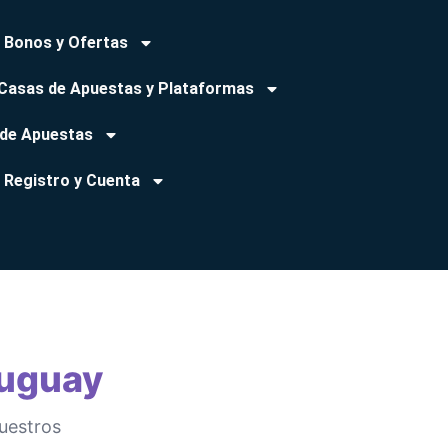
Bonos y Ofertas
Casas de Apuestas y Plataformas
 de Apuestas
Registro y Cuenta
ruguay
uestros