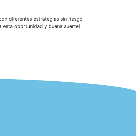
on diferentes estrategias sin riesgo
ha esta oportunidad y buena suerte!