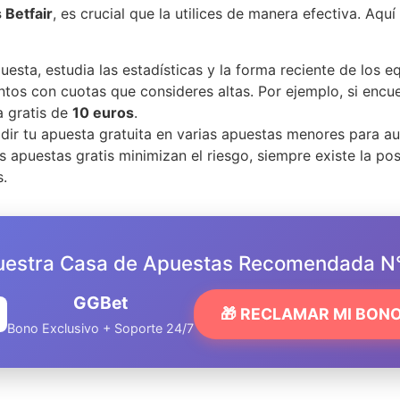
 Betfair
, es crucial que la utilices de manera efectiva. A
esta, estudia las estadísticas y la forma reciente de los e
tos con cuotas que consideres altas. Por ejemplo, si enc
 gratis de
10 euros
.
dir tu apuesta gratuita en varias apuestas menores para a
 apuestas gratis minimizan el riesgo, siempre existe la posi
s.
uestra Casa de Apuestas Recomendada N
GGBet
🎁 RECLAMAR MI BON
Bono Exclusivo + Soporte 24/7