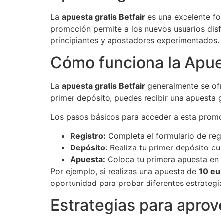
La
apuesta gratis Betfair
es una excelente fo
promoción permite a los nuevos usuarios disfr
principiantes y apostadores experimentados.
Cómo funciona la Apues
La
apuesta gratis Betfair
generalmente se ofr
primer depósito, puedes recibir una apuesta g
Los pasos básicos para acceder a esta prom
Registro:
Completa el formulario de regi
Depósito:
Realiza tu primer depósito c
Apuesta:
Coloca tu primera apuesta en u
Por ejemplo, si realizas una apuesta de
10 eu
oportunidad para probar diferentes estrategias
Estrategias para aprov