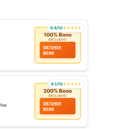
9.4/10
★★★★★
100% Bono
EXCLUSIVO
OBTENER
BONO
9.1/10
★★★★★
200% Bono
EXCLUSIVO
OBTENER
Vivo
BONO