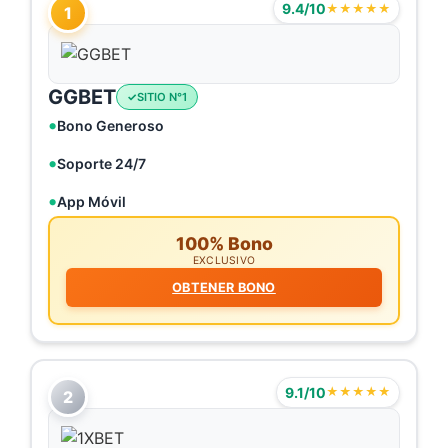
9.4/10
★★★★★
1
GGBET
SITIO N°1
Bono Generoso
Soporte 24/7
App Móvil
100% Bono
EXCLUSIVO
OBTENER BONO
9.1/10
★★★★★
2