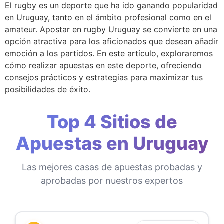
El rugby es un deporte que ha ido ganando popularidad
en Uruguay, tanto en el ámbito profesional como en el
amateur. Apostar en rugby Uruguay se convierte en una
opción atractiva para los aficionados que desean añadir
emoción a los partidos. En este artículo, exploraremos
cómo realizar apuestas en este deporte, ofreciendo
consejos prácticos y estrategias para maximizar tus
posibilidades de éxito.
Top 4 Sitios de
Apuestas en Uruguay
Las mejores casas de apuestas probadas y
aprobadas por nuestros expertos