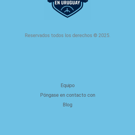
Reservados todos los derechos
©
2025.
acerca de nosotros
Equipo
Póngase en contacto con
Blog